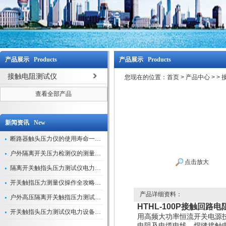
产品展示 Products
产品展示 Products
接触电阻测试仪
您现在的位置：
首页
>
产品中心
>
>
查看全部产品
新闻资讯 New
断路器触头压力仪的使用寿命一般是多久？
户外隔离开关压力检测仪的测量数据如何与GIS系统对接实现智能化运维？
点击放大
隔离开关触指头压力测试仪电力系统安全运行的“定海神针”
开关触指压力测量仪操作全攻略：从准备到精准测量的实战指南
产品详细资料：
户外高压隔离开关触指压力测试仪的作用与价值
HTHL-100P接触回路电
开关触指头压力测试仪电力设备安全的“隐形守护者”
用高频大功率恒流开关电源
电阻及电缆电线、焊缝接触