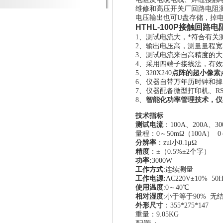
维修和高压开关厂回路电阻
电压输出也可U盘存储，掉
HTHL-100P接触回路电
1、测试电流大，*符合有关
2、输出电压高，测量量程宽
3、测试电流来自高精度的
4、采用四端子接线法，有
5、320X240
点阵的超小像素
6、仪器自带万年历时钟和
7、仪器配备微型打印机、RS2
8、
智能化功率管理技术，仪
技术指标
测试电流
：100A、200A、30
量程：0～50mΩ（100A） 0
分辨率
：zui小0.1μΩ
精度
：±（0.5%±2个字）
功率:
3000W
工作方式
:连续测量
工作电源:
AC220V±10% 50
使用温度
:0～40℃
相对湿度
:小于等于90% 无
外形尺寸
：355*275*147
重量：9.05KG