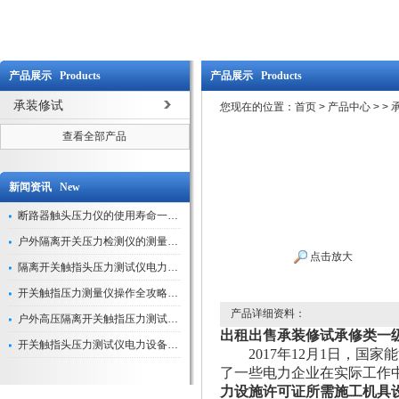
产品展示 Products
产品展示 Products
承装修试
您现在的位置：
首页
>
产品中心
>
>
查看全部产品
新闻资讯 New
断路器触头压力仪的使用寿命一般是多久？
户外隔离开关压力检测仪的测量数据如何与GIS系统对接实现智能化运维？
点击放大
隔离开关触指头压力测试仪电力系统安全运行的“定海神针”
开关触指压力测量仪操作全攻略：从准备到精准测量的实战指南
产品详细资料：
户外高压隔离开关触指压力测试仪的作用与价值
出租出售承装修试承修类一
开关触指头压力测试仪电力设备安全的“隐形守护者”
2017年12月1日，国
了一些电力企业在实际工作
力设施许可证所需施工机具