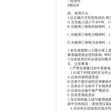
7.电池仓
8测试夹
四、使用方法：
1
.
以正确方式安装电池后,将
A.当无输入或小于40V时，L
B.当被测三相电有缺相时，
C.当被测三相电为顺相时，
D.当被测三相电为逆相时，
2.首先请观察LCD显示屏
量准确度将会受到影响, 有
3.
仪表使用完毕后请及时断
五、注意事项：
1.
严禁在测量过程中更换电
2.
出现下列情况时应当停
A.
仪表外观明显受损
B.
仪表不能完成特定测量操
C.
仪表在不当条件下长期闲
D.
仪表在运输中被严重挤压
E.仪表受潮或浸水
3.
当仪表的输入端与被测端
路中没有电压，请使用仪器
4.
当仪表出现低电压指示