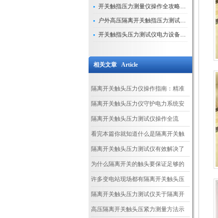
开关触指压力测量仪操作全攻略：从准备到精准测量的实战指南
户外高压隔离开关触指压力测试仪的作用与价值
开关触指头压力测试仪电力设备安全的“隐形守护者”
相关文章 Article
隔离开关触头压力仪操作指南：精准
测量与安全运维
隔离开关触头压力仪守护电力系统安
全的压力管家
隔离开关触头压力测试仪操作全流
程，从设备准备到数据记录的标准化
看完本篇你就知道什么是隔离开关触
指南
头压力测试仪了
隔离开关触头压力测试仪有效解决了
测量触指压力的一大难题
为什么隔离开关的触头要保证足够的
接触压力
许多变电站现场都有隔离开关触头压
力测试仪的身影
隔离开关触头压力测试仪关于隔离开
关的一些建议
高压隔离开关触头压紧力测量方法示