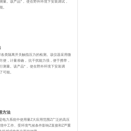
测量。该产品*， 使在野外环境下安装调试，
能。
法
于对各类隔离开关触指压力的检测。该仪器采用微
方便，计量准确， 抗干扰能力强，便于携带，
行测量。该产品*， 使在野外环境下安装调
了可能。
使用方法
方法是电力系统中使用量Z大应用范围Z广泛的高压
境中工作、受环境气候条件影响Z直接和Z严重