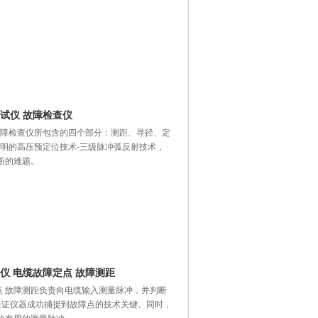
测试仪 故障检查仪
 故障检查仪所包含的四个部分：测距、寻径、定
明的高压预定位技术-三级脉冲弧反射技术，
断的难题。
试仪 电缆故障定点 故障测距
定点 故障测距负责向电缆输入测量脉冲，并判断
保证仪器成功捕捉到故障点的技术关键。同时，