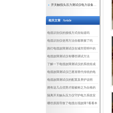
开关触指头压力测试仪电力设备安全的“隐形守护者”
相关文章 Article
电缆识别仪的接线方式你知道吗
电缆识别仪使用方法你都掌握了吗
路灯电缆故障测试仪在城市照明中的
重要作用
电缆故障测试仪有哪些调试方法
了解一下电缆故障测试仪的系统组成
电缆故障测试仪已逐渐替代传统的电
缆故障检测方法
电缆故障测试仪的配置及养护说明
拥有这几点优势才能被称之为合格的
直埋电缆故障测试仪
隔离开关触头压力仪守护电力系统安
全的压力管家
哪些原因导致了电缆出现故障?看看本
篇吧