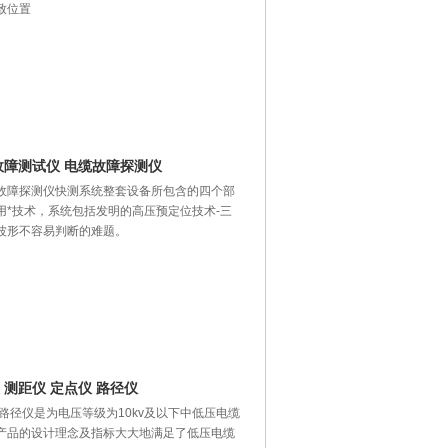
致位置
 故障测试仪 电缆故障探测仪
电缆故障探测仪快测系统整套设备所包含的四个部
*技术，系统包括发明的高压预定位技术-三
波形不容易判断的难题。
 测距仪 定点仪 路径仪
仪 路径仪是为电压等级为10kv及以下中低压电缆
产品的设计理念及指标大大地满足了低压电缆