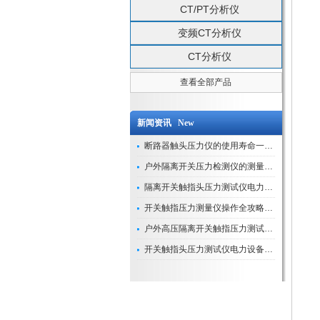
CT/PT分析仪
变频CT分析仪
CT分析仪
查看全部产品
新闻资讯 New
断路器触头压力仪的使用寿命一般是多久？
户外隔离开关压力检测仪的测量数据如何与GIS系统对接实现智能化运维？
隔离开关触指头压力测试仪电力系统安全运行的“定海神针”
开关触指压力测量仪操作全攻略：从准备到精准测量的实战指南
户外高压隔离开关触指压力测试仪的作用与价值
开关触指头压力测试仪电力设备安全的“隐形守护者”