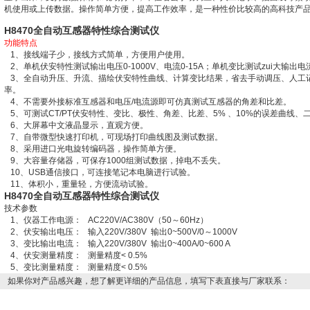
机使用或上传数据。操作简单方便，提高工作效率，是一种性价比较高的高科技产
H8470全自动互感器特性综合测试仪
功能特点
1、接线端子少，接线方式简单，方便用户使用。
2、单机伏安特性测试输出电压0-1000V、电流0-15A；单机变比测试zui大输出电流0
3、全自动升压、升流、描绘伏安特性曲线、计算变比结果，省去手动调压、人工
率。
4、不需要外接标准互感器和电压/电流源即可仿真测试互感器的角差和比差。
5、可测试CT/PT伏安特性、变比、极性、角差、比差、5% 、10%的误差曲线
6、大屏幕中文液晶显示，直观方便。
7、自带微型快速打印机，可现场打印曲线图及测试数据。
8、采用进口光电旋转编码器，操作简单方便。
9、大容量存储器，可保存1000组测试数据，掉电不丢失。
10、USB通信接口，可连接笔记本电脑进行试验。
11、体积小，重量轻，方便流动试验。
H8470全自动互感器特性综合测试仪
技术参数
1、仪器工作电源： AC220V/AC380V（50～60Hz）
2、伏安输出电压： 输入220V/380V 输出0~500V/0～1000V
3、变比输出电流： 输入220V/380V 输出0~400A/0~600 A
4、伏安测量精度： 测量精度< 0.5%
5、变比测量精度： 测量精度< 0.5%
如果你对产品感兴趣，想了解更详细的产品信息，填写下表直接与厂家联系：