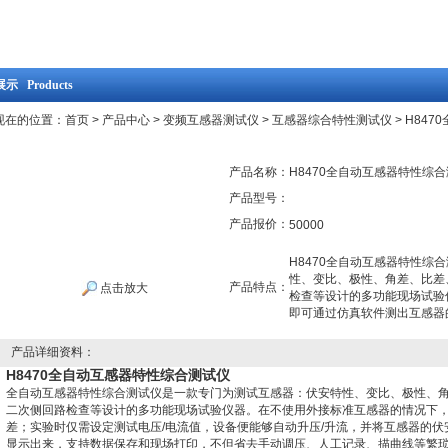
示 Products
现在的位置：
首页
>
产品中心
>
变频互感器测试仪
>
互感器综合特性测试仪
> H84
产品名称：
H8470全自动互感器特性综合
产品型号：
产品报价：
50000
H8470全自动互感器特性综
性、变比、极性、角差、比差
产品特点：
点击放大
检查等设计的多功能现场试验
即可通过仿真软件测出互感器
产品详细资料：
H8470全自动互感器特性综合测试仪
全自动互感器特性综合测试仪是一款专门为测试互感器：伏安特性、变比、极性、
二次侧回路检查等设计的多功能现场试验仪器。在不使用外接标准互感器的情况下
差；实验时仅需设定测试电压/电流值，设备便能够自动升压/升流，并将互感器的
显示出来，支持数据保存和现场打印，不但省去手动调压、人工记录、描曲线等繁琐