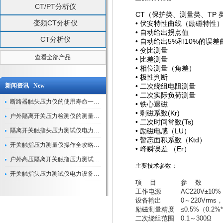
CT/PT分析仪
CT
TP
（保护类、测量类、
变频CT分析仪
•
伏安特性曲线（励磁特性
•
自动给出拐点值
CT分析仪
•
5%
10%
自动给出
和
的误差
•
变比测量
查看全部产品
•
比差测量
•
相位测量（角差）
•
极性判断
新闻资讯 New
•
二次绕组电阻测量
•
二次实际负荷测量
断路器触头压力仪的使用寿命一般是多久？
•
铁心退磁
•
(Kr)
剩磁系数
户外隔离开关压力检测仪的测量数据如何与GIS系统对接实现智能化运维？
•
(Ts)
二次时间常数
隔离开关触指头压力测试仪电力系统安全运行的“定海神针”
•
LU
励磁电感（
）
•
Ktd
暂态面积系数（
）
开关触指压力测量仪操作全攻略：从准备到精准测量的实战指南
•
Er
峰瞬误差
（
）
户外高压隔离开关触指压力测试仪的作用与价值
主要技术参数：
开关触指头压力测试仪电力设备安全的“隐形守护者”
项 目
参 数
工作电源
AC220V±10%
设备输出
0～220Vrms
励磁测量精度
≤0.5%（0.2
二次绕组
范围
0.1～300Ω