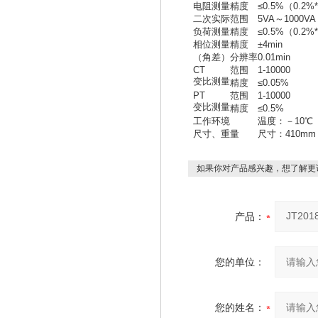
电阻测量
精度
≤0.5%（0.2
二次实际
范围
5VA～1000VA
负荷测量
精度
≤0.5%（0.2%
相位测量
精度
±4min
（角差）
分辨率
0.01min
CT
范围
1-10000
变比测量
精度
≤0.05%
PT
范围
1-10000
变比测量
精度
≤0.5%
工作环境
温度：－10℃ 
尺寸、重量
尺寸：410mm 
如果你对产品感兴趣，想了解更
产品：
您的单位：
您的姓名：