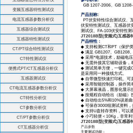
GB 1207-2006
GB 1208
、
变频互感器特性测试仪
产品别称:
电流互感器参数分析仪
PT伏安特性综合测试仪、互
伏安特性测试仪、互感器伏
互感器综合测试仪
测试仪、FA-103伏安特性测
JT2018B型(变频式)互感
互感器特性测试仪
产品特性：
CT
PT
◆
支持检测
和
（保护
CT/PT综合特性测试仪
GB1207
GB1208
◆
满足
、
◆
采用*电源技术，励磁电
CT特性测试仪
◆
无需外接其它辅助设备，
便携式PT/CT互感器分析仪
◆
测试简单方便，一键完成
是采用同一种接线方式。
互感器测试仪
◆
自带微型快速打印机、可
◆
采用智能控制器，操作简
CT电流互感器参数分析仪
◆
大屏幕液晶，图形化显示
◆
按规程自动给出（励磁）
CT特性分析仪
5%
10%
◆
自动给出
和
误差曲
3000
◆
可保存
组测试资料，
CT参数分析仪
U
◆
支持
盘转存资料，可以
10Kg
◆
小巧轻便＜
，非常利
CT/PT参数分析仪
JT2018B型(变频式)互感
CT互感器分析仪
产品参数
主要测试功能：