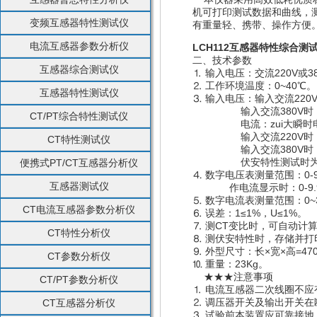
机可打印测试数据和曲线，
变频互感器特性测试仪
有重量轻、携带、操作方便。
电流互感器参数分析仪
LCH112互感器特性综合测
二、技术参数
互感器综合测试仪
⒈ 输入电压：交流220V或3
⒉ 工作环境温度：0~40℃。
互感器特性测试仪
⒊ 输入电压：输入交流220V
输入交流380V时，输出
CT/PT综合特性测试仪
电流：zui大瞬时电流
输入交流220V时，输出
CT特性测试仪
输入交流380V时，输出
伏安特性测试时为1
便携式PT/CT互感器分析仪
⒋ 数字电压表测量范围：0-9
互感器测试仪
作电流显示时：0-9.9A
⒌ 数字电流表测量范围：0~3
CT电流互感器参数分析仪
⒍ 误差：1≤1%，U≤1%。
⒎ 测CT变比时，可自动计
CT特性分析仪
⒏ 测伏安特性时，存储并打
⒐ 外型尺寸：长×宽×高=470×
CT参数分析仪
⒑ 重量：23Kg。
★★★注意事项
CT/PT参数分析仪
⒈ 电流互感器二次线圈不应
⒉ 调压器开关及输出开关
CT互感器分析仪
⒊ 试验前本装置应可靠接地