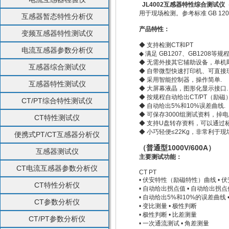
JL4002互感器特性综合测试仪
用于现场检测。参考标准 GB 1207-2
互感器暂态特性分析仪
产品特性：
变频互感器特性测试仪
◆ 支持检测CT和PT
电流互感器参数分析仪
◆ 满足 GB1207、GB1208等规
◆ 无需外接其它辅助设备，单机
互感器综合测试仪
◆ 自带微型快速打印机、可直接
◆ 采用智能控制器，操作简单.
互感器特性测试仪
◆ 大屏幕液晶，图形化显示接口
◆ 按规程自动给出CT/PT（励磁
CT/PT综合特性测试仪
◆ 自动给出5%和10%误差曲线.
◆ 可保存3000组测试资料，掉
CT特性测试仪
◆ 支持U盘转存资料，可以通过
◆ 小巧轻便≤22Kg，非常利于现
便携式PT/CT互感器分析仪
（普通型1000V/600A）
互感器测试仪
主要测试功能：
CT电流互感器参数分析仪
CT PT
• 伏安特性（励磁特性）曲线 •
CT特性分析仪
• 自动给出拐点值 • 自动给出拐
• 自动给出5%和10%的误差曲线 
CT参数分析仪
• 变比测量 • 极性判断
• 极性判断 • 比差测量
CT/PT参数分析仪
• 一次通流测试 • 角差测量