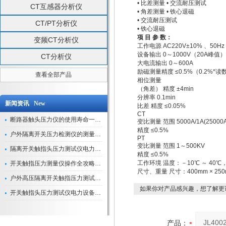
• 比差测量 • 交流耐压测试
CT互感器分析仪
• 角差测量 • 铁心退磁
• 交流耐压测试
CT/PT分析仪
• 铁心退磁
项 目 参 数：
变频CT分析仪
工作电源 AC220V±10% 、50Hz
设备输出 0～1000V（20A峰值
CT分析仪
大电流输出 0～600A
励磁测量精度 ≤0.5%（0.2%*读
查看全部产品
相位测量
（角差） 精度 ±4min
分辨率 0.1min
新闻资讯 New
比差 精度 ≤0.05%
CT
断路器触头压力仪的使用寿命一般是多久？
变比测量 范围 5000A/1A(25000A
精度 ≤0.5%
户外隔离开关压力检测仪的测量数据如何与GIS系统对接实现智能化运维？
PT
变比测量 范围 1～500KV
隔离开关触指头压力测试仪电力系统安全运行的“定海神针”
精度 ≤0.5%
工作环境 温度：－10℃ ～ 40℃
开关触指压力测量仪操作全攻略：从准备到精准测量的实战指南
尺寸、重量 尺寸：400mm × 250m
户外高压隔离开关触指压力测试仪的作用与价值
如果你对产品感兴趣，想了解更
开关触指头压力测试仪电力设备安全的“隐形守护者”
产品：