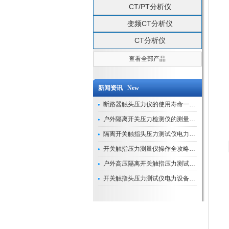
CT/PT分析仪
变频CT分析仪
CT分析仪
查看全部产品
新闻资讯 New
断路器触头压力仪的使用寿命一般是多久？
户外隔离开关压力检测仪的测量数据如何与GIS系统对接实现智能化运维？
隔离开关触指头压力测试仪电力系统安全运行的“定海神针”
开关触指压力测量仪操作全攻略：从准备到精准测量的实战指南
户外高压隔离开关触指压力测试仪的作用与价值
开关触指头压力测试仪电力设备安全的“隐形守护者”