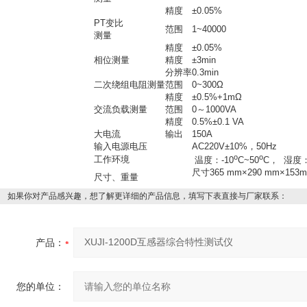
精度
±0.05%
PT变比
范围
1~40000
测量
精度
±0.05%
相位测量
精度
±3min
分辨率
0.3min
二次绕组电阻测量
范围
0~300Ω
精度
±0.5%+1mΩ
交流负载测量
范围
0～1000VA
精度
0.5%±0.1 VA
大电流
输出
150A
输入电源电压
AC220V±10%，50Hz
ο
ο
工作环境
温度：-10
C~50
C， 湿度：
尺寸365 mm×290 mm×15
尺寸、重量
如果你对产品感兴趣，想了解更详细的产品信息，填写下表直接与厂家联系：
产品：
您的单位：