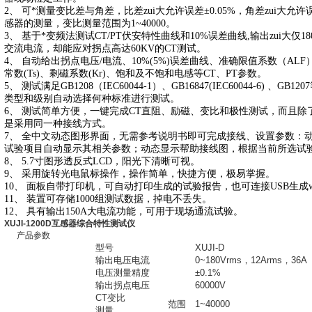
2、 可*测量变比差与角差，比差zui大允许误差±0.05%，角差zui大允许误
感器的测量，变比测量范围为1~40000。
3、 基于*变频法测试CT/PT伏安特性曲线和10%误差曲线,输出zui大仅180
交流电流，却能应对拐点高达60KV的CT测试。
4、 自动给出拐点电压/电流、10%(5%)误差曲线、准确限值系数（AL
常数(Ts)、剩磁系数(Kr)、饱和及不饱和电感等CT、PT参数。
5、 测试满足GB1208（IEC60044-1）、GB16847(IEC60044-6) 
类型和级别自动选择何种标准进行测试。
6、 测试简单方便，一键完成CT直阻、励磁、变比和极性测试，而且除
是采用同一种接线方式。
7、 全中文动态图形界面，无需参考说明书即可完成接线、设置参数：
试验项目自动显示其相关参数；动态显示帮助接线图，根据当前所选试
8、 5.7寸图形透反式LCD，阳光下清晰可视。
9、 采用旋转光电鼠标操作，操作简单，快捷方便，极易掌握。
10、 面板自带打印机，可自动打印生成的试验报告，也可连接USB生成w
11、 装置可存储1000组测试数据，掉电不丢失。
12、 具有输出150A大电流功能，可用于现场通流试验。
XUJI-1200D互感器综合特性测试仪
产品参数
型号
XUJI-D
输出电压电流
0~180Vrms，12Arms，3
电压测量精度
±0.1%
输出拐点电压
60000V
CT变比
范围
1~40000
测量