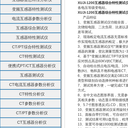
XUJI-1200互感器综合特性测试
各电压等级变电站。
变频互感器特性测试仪
XUJI-1200互感器综合特性测试
产品特征
电流互感器参数分析仪
1、变频互感器测试仪功能全面，
次绕组电阻、二次负荷、比差以
互感器综合测试仪
差等测试。
2、现场检定电流互感器无需标
互感器特性测试仪
作实现电流互感器的检定，极大
CT/PT综合特性测试仪
3、变频互感器测试仪可*测量变比差
感器的测量，变比测量范围为1~35
CT特性测试仪
4、基于*变频法测试CT/PT伏安特
应对拐点高达60KV的CT测试。
便携式PT/CT互感器分析仪
5、自动给出拐点电压/电流、10
数(Kr)、饱和及不饱和电感等CT
互感器测试仪
6、变频互感器测试仪满足GB1208（
类型和级别自动选择何种标准进
CT电流互感器参数分析仪
7、测试简单方便，一键完成CT
方式。
CT特性分析仪
8、全中文动态图形界面，无需
其相关参数；动态显示帮助接线
CT参数分析仪
9、5.7寸图形透反式LCD，阳
10、变频互感器测试仪采用旋转
CT/PT参数分析仪
11、面板自带打印机，可自动打
12、测试结果可用U盘导出，程
CT互感器分析仪
13、装置可存储1000组测试数