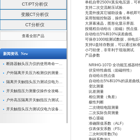
单机自带2500V真实电压源，可
CT/PT分析仪
支持二次交流耐压试验.
无需外接其它辅助设备，单机即可
变频CT分析仪
采用智能控制器，操作简单.
大屏幕液晶，图形化显示界面.
CT分析仪
按规程自动给出（励磁）拐点值.
自动给出5%和10%误差曲线.
查看全部产品
可保存1000组测试数据，掉电后
支持U盘转存数据，可以通过标准
小巧轻便，非常利于现场测试.
新闻资讯 New
产品参数
断路器触头压力仪的使用寿命一般是多久？
NRIHG-107D 全功能互感
伏安特性曲线（励磁特性）
户外隔离开关压力检测仪的测量数据如何与GIS系统对接实现智能化运维？
自动给出拐点值
自动给出5%和10%的误差曲
隔离开关触指头压力测试仪电力系统安全运行的“定海神针”
变比测量
开关触指压力测量仪操作全攻略：从准备到精准测量的实战指南
比差测量
相位测量（角差）
户外高压隔离开关触指压力测试仪的作用与价值
极性判断
二次绕组电阻测量
开关触指头压力测试仪电力设备安全的“隐形守护者”
二次实际负荷测量
铁心退磁
准确限值系数（ALF）
仪表保安系数（FS）
二次时间常数(Ts)
剩磁系数(Kr)