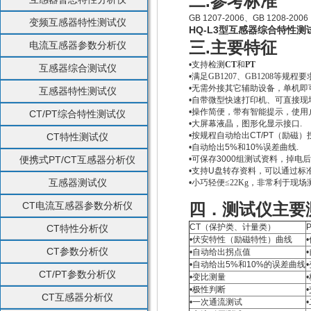
.
二
参考标准
GB 1207-2006
、
GB 1208-2006
变频互感器特性测试仪
HQ-L3型互感器综合特性测
.
三
主要特征
电流互感器参数分析仪
•
支持检测
CT
和
PT
互感器综合测试仪
•
满足GB1207、GB1208等规程要
•
无需外接其它辅助设备，单机即
互感器特性测试仪
•
自带微型快速打印机、可直接现
•
操作简便，带有智能提示，使用
CT/PT综合特性测试仪
•
大屏幕液晶，图形化显示接口
.
•
按规程自动给出
CT/PT
（
励磁）
CT特性测试仪
•
自动给出
5%
和
10%
误差曲线
.
便携式PT/CT互感器分析仪
•
可保存
3000
组测试资料，掉电后
•
支持
U
盘转存资料，可以通过标
互感器测试仪
•
小巧轻便
≤22Kg，非常
利于现场
CT电流互感器参数分析仪
四．测试仪主要
CT
（保护类、计量类）
CT特性分析仪
•
伏安特性（励磁特性）曲线
•
CT参数分析仪
•
自动给出拐点值
•
•
自动给出
5%
和
10%
的误差曲线
•
CT/PT参数分析仪
•
变比测量
•
•
极性判断
•
CT互感器分析仪
•
一次通流测试
•