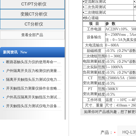
•
交流耐压测试
•
CT/PT分析仪
•
二次负荷测试
•
•
二次绕组测试
变频CT分析仪
•
铁心退磁
CT分析仪
项 目
参 数
工作电源
AC220V
±10%、50
0
～2500Vrms，5A
查看全部产品
设备输出
注：0～5A为真实
大电流输出
0
～600A
励磁精度
≤
0.5%
（
0.2%*
读数
新闻资讯 New
二次绕组
范围
0.1
～300Ω
电阻测量
精度
≤
0.5%
（
0.2%*
读数
断路器触头压力仪的使用寿命一般是多久？
二次实际
范围
5
～1000VA
户外隔离开关压力检测仪的测量数据如何与GIS系统对接实现智能化运维？
负荷测量
精度
≤
0.5%
（
0.2%*
读数
CT
范围
≤25000A/5A（500
隔离开关触指头压力测试仪电力系统安全运行的“定海神针”
变比测量
精度
≤0.5%
开关触指压力测量仪操作全攻略：从准备到精准测量的实战指南
PT
范围
≤500KV
变比测量
精度
≤0.5%
户外高压隔离开关触指压力测试仪的作用与价值
工作环境
温度：－10℃ ～4
尺寸、重量
尺寸：410mm × 26
开关触指头压力测试仪电力设备安全的“隐形守护者”
如果你对产品感兴趣，想了解更
产品：