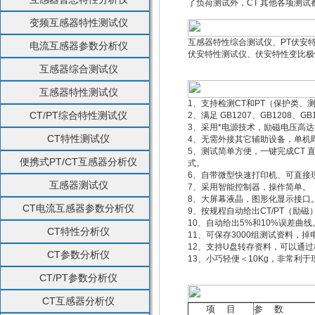
了负荷测试外，CT 其他各项测
变频互感器特性测试仪
互感器特性综合测试仪、PT伏安
电流互感器参数分析仪
伏安特性测试仪、伏安特性变比极
互感器综合测试仪
互感器特性测试仪
1、支持检测CT和PT（保护类、
CT/PT综合特性测试仪
2、满足 GB1207、GB1208、GB1
3、采用*电源技术，励磁电压高达3
CT特性测试仪
4、无需外接其它辅助设备，单机
5、测试简单方便，一键完成CT 
便携式PT/CT互感器分析仪
式。
6、自带微型快速打印机、可直接
互感器测试仪
7、采用智能控制器，操作简单。
8、大屏幕液晶，图形化显示接口
CT电流互感器参数分析仪
9、按规程自动给出CT/PT（励磁
10、自动给出5%和10%误差曲线
CT特性分析仪
11、可保存3000组测试资料，
12、支持U盘转存资料，可以通过
CT参数分析仪
13、小巧轻便＜10Kg，非常利
CT/PT参数分析仪
CT互感器分析仪
项 目
参 数