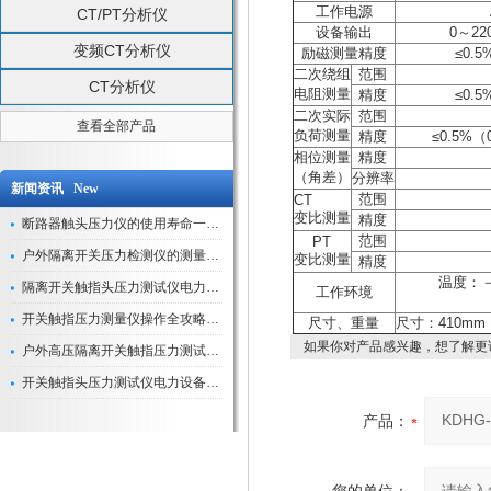
工作电源
CT/PT分析仪
设备输出
0～22
变频CT分析仪
励磁测量精度
≤0.
二次绕组
范围
CT分析仪
电阻测量
精度
≤0.
二次实际
范围
查看全部产品
负荷测量
精度
≤0.5%（
相位测量
精度
（角差）
分辨率
新闻资讯 New
范围
CT
变比测量
精度
断路器触头压力仪的使用寿命一般是多久？
范围
PT
户外隔离开关压力检测仪的测量数据如何与GIS系统对接实现智能化运维？
变比测量
精度
温度：－
隔离开关触指头压力测试仪电力系统安全运行的“定海神针”
工作环境
开关触指压力测量仪操作全攻略：从准备到精准测量的实战指南
尺寸、重量
尺寸：410mm ×
如果你对产品感兴趣，想了解更
户外高压隔离开关触指压力测试仪的作用与价值
开关触指头压力测试仪电力设备安全的“隐形守护者”
产品：