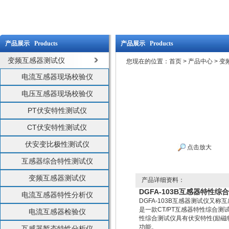
产品展示 Products
产品展示 Products
变频互感器测试仪
您现在的位置：
首页
>
产品中心
>
变
电流互感器现场校验仪
电压互感器现场校验仪
PT伏安特性测试仪
CT伏安特性测试仪
伏安变比极性测试仪
点击放大
互感器综合特性测试仪
变频互感器测试仪
产品详细资料：
DGFA-103B互感器特性综
电流互感器特性分析仪
DGFA-103B互感器测试仪
是一款CT/PT互感器特性综合
电流互感器检验仪
性综合测试仪具有伏安特性(励磁
功能。
互感器暂态特性分析仪