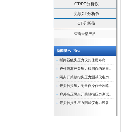
CT/PT分析仪
变频CT分析仪
CT分析仪
查看全部产品
新闻资讯 New
断路器触头压力仪的使用寿命一般是多久？
户外隔离开关压力检测仪的测量数据如何与GIS系统对接实现智能化运维？
隔离开关触指头压力测试仪电力系统安全运行的“定海神针”
开关触指压力测量仪操作全攻略：从准备到精准测量的实战指南
户外高压隔离开关触指压力测试仪的作用与价值
开关触指头压力测试仪电力设备安全的“隐形守护者”