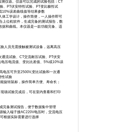
检测仪器。仪器可以完成的试验包括：CT
验、PT伏安特性试验、PT变比极性试
或10%误差曲线值等结果参数
人体工学设计，操作简便，一人操作即可
结合上位机软件，生成完备的测试报告，数
数据和曲线。本仪器是一款功能完备、适
试验人员无需接触被测试设备，远离高压
次通流试验、CT交流耐压试验、PT伏安
点电压电流值、变比比差值、5%或10%误
高电压可升至2500V,变比试验和一次通
安特性试验
高性能旋转鼠标，操作简单方便、寿命长；
，现场试验完成后，可在室内查看和打印
生成完备测试报告，便于数据集中管理
源输入端子接AC220V电压时，交流电压
用户可根据实际需要进行选择