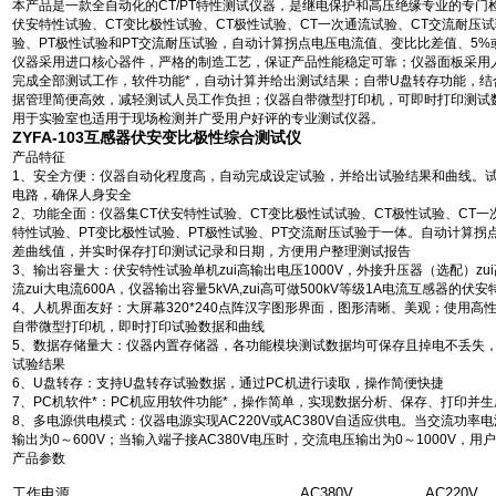
本产品是一款全自动化的CT/PT特性测试仪器，是继电保护和高压绝缘专业的专门
伏安特性试验、CT变比极性试验、CT极性试验、CT一次通流试验、CT交流耐压试
验、PT极性试验和PT交流耐压试验，自动计算拐点电压电流值、变比比差值、5%
仪器采用进口核心器件，严格的制造工艺，保证产品性能稳定可靠；仪器面板采用
完成全部测试工作，软件功能*，自动计算并给出测试结果；自带U盘转存功能，
据管理简便高效，减轻测试人员工作负担；仪器自带微型打印机，可即时打印测试
用于实验室也适用于现场检测并广受用户好评的专业测试仪器。
ZYFA-103互感器伏安变比极性综合测试仪
产品特征
1、安全方便：仪器自动化程度高，自动完成设定试验，并给出试验结果和曲线。
电路，确保人身安全
2、功能全面：仪器集CT伏安特性试验、CT变比极性试试验、CT极性试验、CT一
特性试验、PT变比极性试验、PT极性试验、PT交流耐压试验于一体。自动计算拐
差曲线值，并实时保存打印测试记录和日期，方便用户整理测试报告
3、输出容量大：伏安特性试验单机zui高输出电压1000V，外接升压器（选配）zui
流zui大电流600A，仪器输出容量5kVA,zui高可做500kV等级1A电流互感器的伏
4、人机界面友好：大屏幕320*240点阵汉字图形界面，图形清晰、美观；使用
自带微型打印机，即时打印试验数据和曲线
5、数据存储量大：仪器内置存储器，各功能模块测试数据均可保存且掉电不丢失
试验结果
6、U盘转存：支持U盘转存试验数据，通过PC机进行读取，操作简便快捷
7、PC机软件*：PC机应用软件功能*，操作简单，实现数据分析、保存、打印并
8、多电源供电模式：仪器电源实现AC220V或AC380V自适应供电。当交流功率电
输出为0～600V；当输入端子接AC380V电压时，交流电压输出为0～1000V，
产品参数
工作电源
AC380V
AC220V