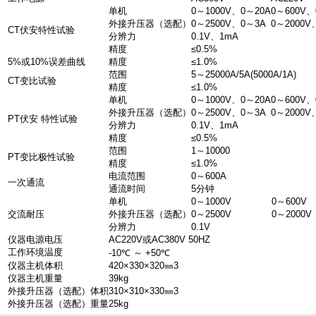
单机
0～1000V、0～20A
0～600V、
外接升压器（选配）
0～2500V、0～3A
0～2000V
CT伏安特性试验
分辨力
0.1V、1mA
精度
≤0.5%
5%或10%误差曲线
精度
≤1.0%
范围
5～25000A/5A(5000A/1A)
CT变比试验
精度
≤1.0%
单机
0～1000V、0～20A
0～600V、
外接升压器（选配）
0～2500V、0～3A
0～2000V
PT伏安 特性试验
分辨力
0.1V、1mA
精度
≤0.5%
范围
1～10000
PT变比极性试验
精度
≤1.0%
电流范围
0～600A
一次通流
通流时间
5分钟
单机
0～1000V
0～600V
交流耐压
外接升压器（选配）
0～2500V
0～2000V
分辨力
0.1V
仪器电源电压
AC220V或AC380V 50HZ
工作环境温度
-10℃ ～ +50℃
仪器主机体积
420×330×320㎜3
仪器主机重量
39kg
外接升压器（选配）体积
310×310×330㎜3
外接升压器（选配）重量
25kg