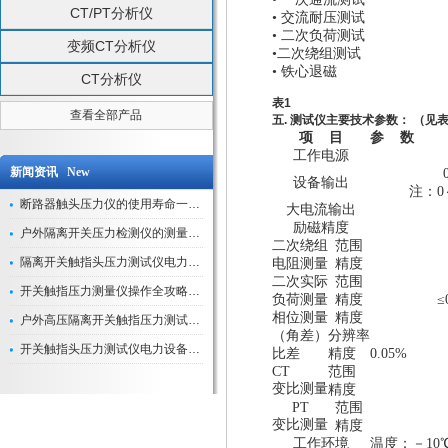
CT/PT分析仪
•
交流耐压测试
•
二次负荷测试
变频CT分析仪
•
二次绕组测试
•
铁心退磁
CT分析仪
表1
查看全部产品
五
.
测试仪主要技术参数：
（见表
项
目
参 数
工作电源
新闻资讯 New
设备输出
注：0
断路器触头压力仪的使用寿命一般是多久？
大电流输出
励磁精度
户外隔离开关压力检测仪的测量数据如何与GIS系统对接实现智能化运维？
二次绕组
范围
隔离开关触指头压力测试仪电力系统安全运行的“定海神针”
电阻测量
精度
二次实际
范围
开关触指压力测量仪操作全攻略：从准备到精准测量的实战指南
负荷测量
精度
≤
相位测量
精度
户外高压隔离开关触指压力测试仪的作用与价值
（角差）
分辨率
开关触指头压力测试仪电力设备安全的“隐形守护者”
比差
精度
0.05%
CT
范围
变比测量
精度
PT
范围
变比测量
精度
工作环境
温度：
－
10