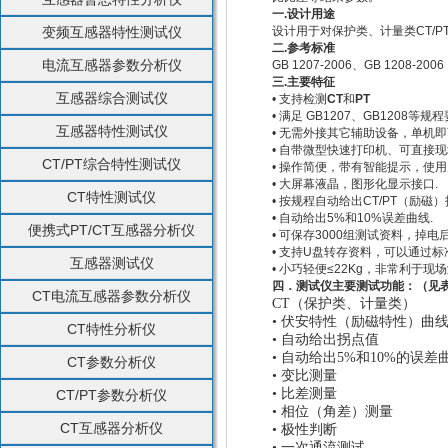
一
.
设计用途
变频互感器特性测试仪
设计用于对保护类、计量类CT/
二
.
参考标准
电流互感器参数分析仪
GB 1207-2006、GB 1208-2006
三
.
主要特征
互感器综合测试仪
• 支持检测
CT
和
PT
• 满足 GB1207、GB1208等规程
互感器特性测试仪
• 无需外接其它辅助设备，单机即
• 自带微型快速打印机、可直接现
CT/PT综合特性测试仪
• 操作简便，带有智能提示，使用
• 大屏幕液晶，图形化显示接口.
CT特性测试仪
• 按规程自动给出CT/PT（励磁）
• 自动给出5%和10%误差曲线.
便携式PT/CT互感器分析仪
• 可保存3000组测试资料，掉电
• 支持U盘转存资料，可以通过标
互感器测试仪
• 小巧轻便≤22Kg，非常利于现场
四．测试仪主要测试功能：
（见
CT电流互感器参数分析仪
CT
（保护类、计量类）
•
伏安特性（励磁特性）曲
CT特性分析仪
•
自动给出拐点值
•
自动给出
5%
和
10%
的误差
CT参数分析仪
•
变比测量
•
比差测量
CT/PT参数分析仪
•
相位（角差）测量
CT互感器分析仪
•
极性判断
•
一次通流测试