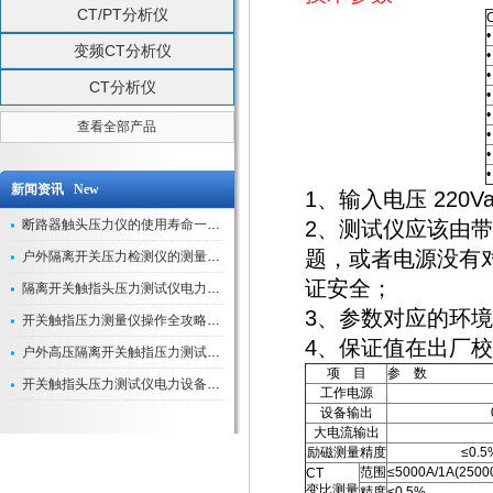
CT/PT分析仪
变频CT分析仪
CT分析仪
查看全部产品
新闻资讯 New
1、输入电压 220V
断路器触头压力仪的使用寿命一般是多久？
2、测试仪应该由
题，或者电源没有
户外隔离开关压力检测仪的测量数据如何与GIS系统对接实现智能化运维？
证安全；
隔离开关触指头压力测试仪电力系统安全运行的“定海神针”
3、参数对应的环境
开关触指压力测量仪操作全攻略：从准备到精准测量的实战指南
4、保证值在出厂
户外高压隔离开关触指压力测试仪的作用与价值
项 目
参 数
开关触指头压力测试仪电力设备安全的“隐形守护者”
工作电源
设备输出
大电流输出
励磁测量精度
≤0.
范围
≤5000A/1A(2500
CT
变比测量
精度
≤0.5%