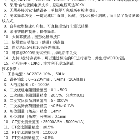
5、采用*自动变频电源技术，励磁电压高达30KV.
6、无需外接其它辅助设备，单机即可完成所有检测项目.
7、测试简单方便，一键完成CT 直阻、励磁、变比和极性测试，而且除了负荷测试
线方式。
8、自带微型快速打印机、可直接现场打印测试结果.
9、采用智能控制器，操作简单.
10、大屏幕液晶，图形化显示接口.
11、按规程自动给出（励磁）拐点值.
12、自动给出5%和10%误差曲线.
13、可保存3000组测试资料，掉电后不丢失.
14、支持U盘转存资料，可以通过标准的PC进行读取，并生成WORD报告.
15、小巧轻便＜10Kg，非常利于现场测试.
技术参数：
1、工作电源：AC220V±10% 、50Hz
2、设备输出：0～220Vrms， 5Arms（20A峰值）
3、大电流输出：0～1000A
4、二次绕组电阻测量范围：0.1～50Ω
5、二次绕组电阻测量精度：≤0.5%、分辨力0.01
6、二次实际负荷测量范围：5～300VA
7、二次实际负荷测量精度：≤0.5%±0.1VA
8、相位测量（角差）精度：±4min
9、相位测量（角差）分辨率：0.1min
10、CT变比测量范围：25000A/5A（5000A/1A）
11、CT变比测量精度：≤0.5%
12、PT变比测量范围：1:10000
13、PT变比测量精度：≤0.5%