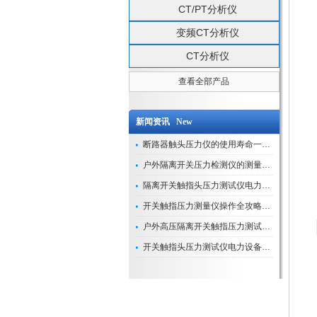
CT/PT分析仪
变频CT分析仪
CT分析仪
查看全部产品
新闻资讯 New
断路器触头压力仪的使用寿命一般是多久？
户外隔离开关压力检测仪的测量数据如何与GIS系统对接实现智能化运维？
隔离开关触指头压力测试仪电力系统安全运行的“定海神针”
开关触指压力测量仪操作全攻略：从准备到精准测量的实战指南
户外高压隔离开关触指压力测试仪的作用与价值
开关触指头压力测试仪电力设备安全的“隐形守护者”