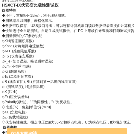
HSXCT-IX伏安变比极性测试仪
仪器特性
◆小巧，重量轻(<15kg)，利于现场测试。
◆测试结果以图形、表格化显示。
◆数据可以保存、USB接口导出，可以连接计算机串口读取数据或者直接由计算机
◆快速进行全自动测试。自动生成测试报告。在 PC 上用软件来查看和打印测试报
◆测量得到的CT参数说明:
◇Ktd(暂态面积系数)
◇Kssc (对称短路电流倍数)
◇ALF (准确限值系数)
◇FS (仪表保安系数)
◇k­_e (复合误差、峰值瞬时误差)
◇Lm (不饱和电感)
◇Kr (剩磁系数)
◇Ts (二次时间常数)
◇R (线圈直阻); Rt (折算到某一温度的线圈直阻)
◇t (测试温度); trf(折算温度)
◇K (匝比)
◇Er (匝比误差%)
◇Polarity(极性)。"-"为同极性，"+"为反极性。
◇比差(%)，角差[单位:分(min)]
◇XL (负载电抗)
◇Z (负载总阻抗)
◇伏安特性曲线、拐点电压(zui大36kv)和拐点电流。Ut为拐点电压，It为拐点电流。
仪器参数
◆电源