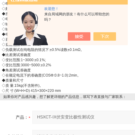
◇电 压:220V±10%。
◇频 率:50±1Hz。
欢迎您！
◆发生器输出(S1、S2)
来自局域网的朋友！有什么可以帮助您的
◇电 压:zui大110V峰值;频率:0.1~50Hz，等效试验电压36kV。
吗？
◇输出电流:5A，峰值15A。
◇输出功率:500VA，峰值功率1500VA。
◆电阻测试准确度
◇直阻测试:±0.5%读数±0.1mΩ。
◇直阻范围:10mΩ~50Ω。
◇负载测试在纯电阻的情况下:±0.5%读数±0.1mΩ。
◆比差测试准确度
◇变比范围:1~3000:±0.1%;
◇变比范围:3000~5000:±0.2%
◆角差测试准确度
◇在额定电流下的准确度(COSΦ:0.8~1.0):2min。
◆质量和尺寸
◇质 量:15kg(不含附件)。
◇尺 寸:(W×H×D) 415×300×220 mm
如果你对产品感兴趣，想了解更详细的产品信息，填写下表直接与厂家联系：
产品：