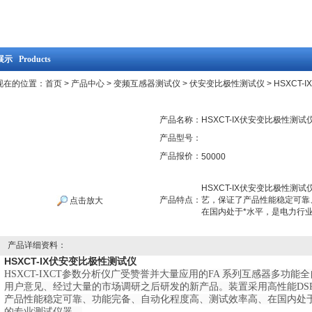
示 Products
现在的位置：
首页
>
产品中心
>
变频互感器测试仪
>
伏安变比极性测试仪
> HSXCT
产品名称：
HSXCT-IX伏安变比极性测试
产品型号：
产品报价：
50000
HSXCT-IX伏安变比极性测
产品特点：
艺，保证了产品性能稳定可靠
点击放大
在国内处于*水平，是电力行
产品详细资料：
HSXCT-IX伏安变比极性测试仪
HSXCT-IXCT参数分析仪广受赞誉并大量应用的FA 系列互感器多功
用户意见、经过大量的市场调研之后研发的新产品。装置采用高性能DS
产品性能稳定可靠、功能完备、自动化程度高、测试效率高、在国内处
的专业测试仪器。