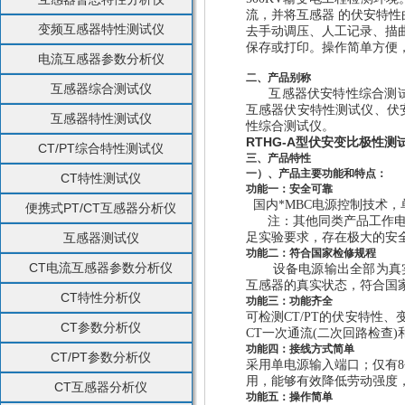
流，并将互感器 的伏安特
变频互感器特性测试仪
去手动调压、人工记录、描曲
保存或打印。操作简单方便，
电流互感器参数分析仪
二、产品别称
互感器综合测试仪
互感器伏安特性综合测试仪
互感器伏安特性测试仪、伏安
互感器特性测试仪
性综合测试仪。
RTHG-A型伏安变比极性测
CT/PT综合特性测试仪
三、产品特性
一）、产品主要功能和特点：
CT特性测试仪
功能一：安全可靠
国内*MBC电源控制技术，
便携式PT/CT互感器分析仪
注：其他同类产品工作电源
互感器测试仪
足实验要求，存在极大的安
功能二：符合国家检修规程
CT电流互感器参数分析仪
设备电源输出全部为真实电
互感器的真实状态，符合国
CT特性分析仪
功能三：功能齐全
可检测CT/PT的伏安特性
CT参数分析仪
CT一次通流(二次回路检查
功能四：接线方式简单
CT/PT参数分析仪
采用单电源输入端口；仅有8
用，能够有效降低劳动强度
CT互感器分析仪
功能五：操作简单