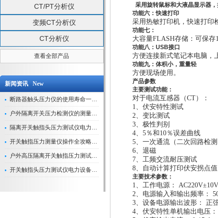
采用旋转鼠标和大液晶显示器，
CT/PT分析仪
功能六：快速打印
采用热敏打印机，快速打印
变频CT分析仪
功能七：
CT分析仪
大容量FLASH存储：可保存
功能八：USB接口
方便连接新式笔记本电脑，
查看全部产品
功能九：体积小，重量轻
方便现场使用。
产品参数
新闻资讯 New
主要测试功能：
对于电流互感器（CT）：
断路器触头压力仪的使用寿命一般是多久？
1、伏安特性测试
户外隔离开关压力检测仪的测量数据如何与GIS系统对接实现智能化运维？
2、变比测试
3、极性判别
隔离开关触指头压力测试仪电力系统安全运行的“定海神针”
4、5％和10％误差曲线
开关触指压力测量仪操作全攻略：从准备到精准测量的实战指南
5、一次通流（二次回路检测
6、退磁
户外高压隔离开关触指压力测试仪的作用与价值
7、工频交流耐压测试
8、自动计算打印伏安拐点
开关触指头压力测试仪电力设备安全的“隐形守护者”
主要技术参数
：
1、工作电源： AC220V±10
2、电源输入和输出频率： 50-
3、设备电源输出波形： 正
4、伏安特性单机输出电压： 0-