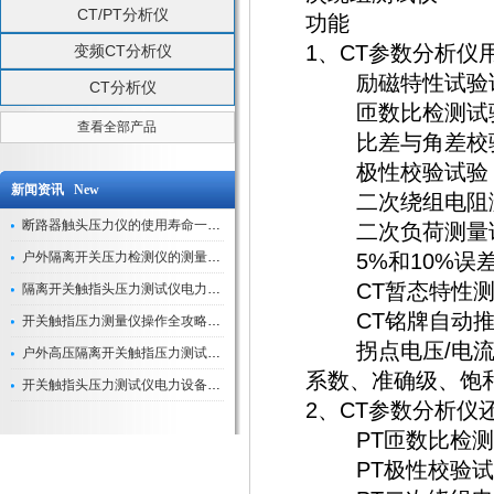
CT/PT分析仪
功能
1、CT参数分析仪
变频CT分析仪
励磁特性试验
CT分析仪
匝数比检测试
查看全部产品
比差与角差校
极性校验试验
新闻资讯 New
二次绕组电阻
断路器触头压力仪的使用寿命一般是多久？
二次负荷测量
户外隔离开关压力检测仪的测量数据如何与GIS系统对接实现智能化运维？
5%和10%误差
CT暂态特性测
隔离开关触指头压力测试仪电力系统安全运行的“定海神针”
CT铭牌自动推
开关触指压力测量仪操作全攻略：从准备到精准测量的实战指南
拐点电压/电流、
户外高压隔离开关触指压力测试仪的作用与价值
系数、准确级、饱
开关触指头压力测试仪电力设备安全的“隐形守护者”
2、CT参数分析
PT匝数比检测
PT极性校验试