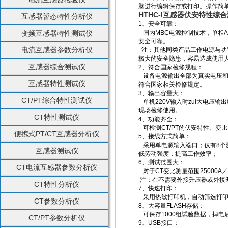
脑进行编辑保存或打印。操作简
HTHC-I互感器伏安特性综
互感器暂态特性分析仪
1、安全可靠：
变频互感器特性测试仪
国内MBC电源控制技术，单相A
安全可靠。
电流互感器参数分析仪
注：其他同类产品工作电源与功率
极大的安全隐患，容易造成使用
互感器综合测试仪
2、符合国家检修规程：
设备电源输出全部为真实电压和电
互感器特性测试仪
符合国家相关检修规定。
3、输出容量大：
CT/PT综合特性测试仪
单机220V输入时zui大电压输出0
现场检修使用。
CT特性测试仪
4、功能齐全：
可检测CT/PT的伏安特性、变
便携式PT/CT互感器分析仪
5、接线方式简单：
采用单电源输入端口；仅有8个测
互感器测试仪
低劳动强度，提高工作效率；
6、测试范围大：
CT电流互感器参数分析仪
对于CT变比测量范围25000A／5
注：在不需要外接升压器或外接
CT特性分析仪
7、快速打印：
采用热敏打印机，自动筛选打印
CT参数分析仪
8、大容量FLASH存储：
可保存1000组试验数据，掉电
CT/PT参数分析仪
9、USB接口：