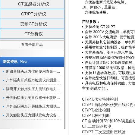
方便连接新式笔记本电脑。
CT互感器分析仪
10、体积小，重量轻：
方便现场使用。
CT/PT分析仪
产品参数：
变频CT分析仪
• 支持检测 CT 和 PT.
• 自带 3000V 交流电源，单机可
CT分析仪
• 自带 300A 大电流源. 便于
• 无需外接其它辅助设备，单机
查看全部产品
• 采用智能旋转控制器，操作简
• 大屏幕液晶，图形化显示界面.
• 按规程自动给出(伏安特性)拐点
新闻资讯 New
• 自动计算 5%和 10%误差曲线.
• 可保存 1000 组测试数据，掉
断路器触头压力仪的使用寿命一般是多久？
• 支持 U 盘转存数据，可以通过标
• 自带微型快速打印机、可直接
户外隔离开关压力检测仪的测量数据如何与GIS系统对接实现智能化运维？
• 具有电压和电流保持功能，方便
主要测试功能：
隔离开关触指头压力测试仪电力系统安全运行的“定海神针”
开关触指压力测量仪操作全攻略：从准备到精准测量的实战指南
CT/PT.伏安特性检测
CT/PT.自动给出伏安曲线和拐点值
户外高压隔离开关触指压力测试仪的作用与价值
CT/PT.变比检测
开关触指头压力测试仪电力设备安全的“隐形守护者”
CT/PT.极性判断
CT.自动计算5%和10%误差曲
CT.二次回路检测
CT/PT.二次交流耐压试验