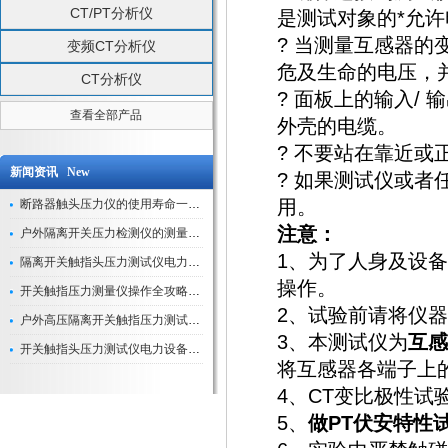
CT/PT分析仪
是测试对象的*允许
? 当测量互感器
变频CT分析仪
危及生命的电压，
CT分析仪
? 面板上的输入/ 
查看全部产品
外壳的电缆。
? 不要站在靠近
新闻资讯 New
? 如果测试仪或
用。
断路器触头压力仪的使用寿命一般是多久？
注意：
户外隔离开关压力检测仪的测量数据如何与GIS系统对接实现智能化运维？
1、为了人身及设
隔离开关触指头压力测试仪电力系统安全运行的“定海神针”
操作。
开关触指压力测量仪操作全攻略：从准备到精准测量的实战指南
2、试验前请将仪
户外高压隔离开关触指压力测试仪的作用与价值
3、本测试仪为
互感
开关触指头压力测试仪电力设备安全的“隐形守护者”
将互感器各端子上
4、CT变比极性
5、
做PT伏安特性