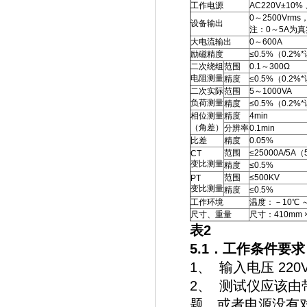
工作电源
AC220V±10% 
0～2500Vrms
设备输出
注：0～5A为真
大电流输出
0～600A
励磁精度
≤0.5%（0.2%
二次绕组
范围
0.1～300Ω
电阻测量
精度
≤0.5%（0.2%
二次实际
范围
5～1000VA
负荷测量
精度
≤0.5%（0.2%
相位测量
精度
4min
（角差）
分辨率
0.1min
比差
精度
0.05%
范围
≤25000A/5A（
CT
变比测量
精度
≤0.5%
范围
≤500KV
PT
变比测量
精度
≤0.5%
工作环境
温度：－10℃ 
尺寸、重量
尺寸：410mm ×
表2
5.1
．工作条件要求
1、 输入电压 220
2、 测试仪应该
题，或者电源没有