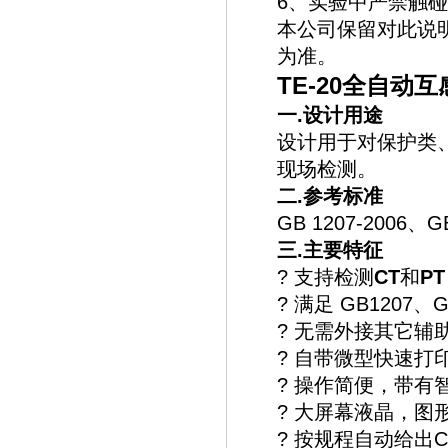
6、实验中严禁触
本公司保留对此说
为准。
TE-20全自动
一
.
设计用途
设计用于对保护类、
现场检测。
二
.
参考标准
GB 1207-2006、GB
三
.
主要特征
? 支持检测
CT
和
PT
? 满足 GB1207、
? 无需外接其它辅
? 自带微型快速打
? 操作简便，带有
? 大屏幕液晶，图
? 按规程自动给出C