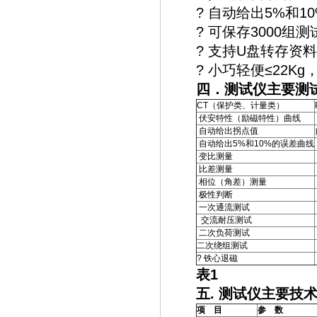
? 自动给出5%和1
? 可保存3000组
? 支持U盘转存资
? 小巧轻便≤22K
四．测试仪主要测
CT（保护类、计量类）
伏安特性（励磁特性）曲线
自动给出拐点值
自动给出5%和10%的误差曲线
变比测量
比差测量
相位（角差）测量
极性判断
一次通流测试
交流耐压测试
二次负荷测试
二次绕组测试
? 铁心退磁
表1
五
.
测试仪主要技
项 目
参 数