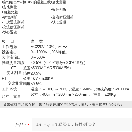
•自动给出5%和10%的误差曲线
•变比测量
•变比测量
•极性判断
• 角差比差
•极性判断
•交流耐压测试
•一次通流测试
•铁心退磁
•交流耐压测试
•铁心退磁
项 目
参 数
工作电源
AC220V±10%、50Hz
设备输出
0～1000V（20A峰值）
大电流输出
0～600A
励磁测量精度
≤0.5%（0.2%*读数+0.3%*量程）
CT
范围
≤5000A/1A(25000A/5A)
变比测量
精度
≤0.5%
PT
范围
1KV～500KV
变比测量
精度
≤0.5%
工作环境
温度：－10℃ ～ 40℃，湿度：≤90%，海拔高度：≤1000m
尺寸：400mm ×250mm ×250mm， 重量：≤20Kg
尺寸、重量
如果你对产品感兴趣，想了解更详细的产品信息，填写下表直接与厂家联系：
产品：