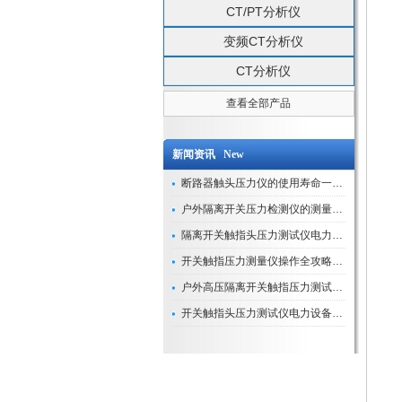
CT/PT分析仪
变频CT分析仪
CT分析仪
查看全部产品
新闻资讯 New
断路器触头压力仪的使用寿命一般是多久？
户外隔离开关压力检测仪的测量数据如何与GIS系统对接实现智能化运维？
隔离开关触指头压力测试仪电力系统安全运行的“定海神针”
开关触指压力测量仪操作全攻略：从准备到精准测量的实战指南
户外高压隔离开关触指压力测试仪的作用与价值
开关触指头压力测试仪电力设备安全的“隐形守护者”