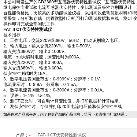
本公司研发生产的GD2360型互感器伏安特性测试仪（互感器伏安特
继电保护专业试验电流互感器伏安特性，变比测试及极性判别而设计，
台性能价格比，比较高的多功能试验仪器。采用高效低耗优质材料和特
据采集，分析和存储，内置微型打印机可打印测试数据和曲线，测CT
操作即可完成全部测试工作。
FAT-II CT伏安特性测试仪
技术指标
1、工作电压：交流220V或380V、50HZ、自动识别输入电压。
2、输入电压：输入交流220V时、输出0-500V。
输入交流380V时、输出0-1000V。
电流：zui大瞬时电流，测变比时为600A。
输入交流220V时、输出0-400A。
输入交流380V时、输出0-600A。
伏安特性测试时为15A。
3、数字电压表测量范围：0-9999V；分辨率：0.1V。
电流显示时：0-9.9A；分辨率：0.1mA。
4、数字电流表测量范围：0-3000A；分辨率：0.01A。
5、误差：1≤1%，U≤1%。
6、测CT变比时，可自动计算变比值，并打印数据和计算结果。
7、测伏安特性时，存储并打印20组电流电压值和伏安特性曲线。
如果你对产品感兴趣，想了解更详细的产品信息，填写下表直接与厂家联系：
产品：