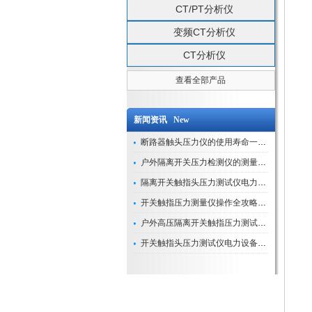
CT/PT分析仪
变频CT分析仪
CT分析仪
查看全部产品
新闻资讯 New
断路器触头压力仪的使用寿命一般是多久？
户外隔离开关压力检测仪的测量数据如何与GIS系统对接实现智能化运维？
隔离开关触指头压力测试仪电力系统安全运行的“定海神针”
开关触指压力测量仪操作全攻略：从准备到精准测量的实战指南
户外高压隔离开关触指压力测试仪的作用与价值
开关触指头压力测试仪电力设备安全的“隐形守护者”