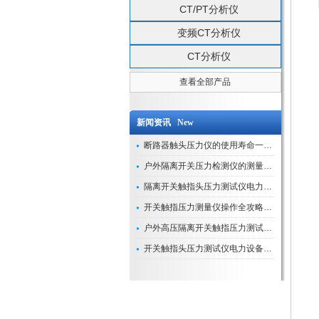
CT/PT分析仪
变频CT分析仪
CT分析仪
查看全部产品
新闻资讯 New
断路器触头压力仪的使用寿命一般是多久？
户外隔离开关压力检测仪的测量数据如何与GIS系统对接实现智能化运维？
隔离开关触指头压力测试仪电力系统安全运行的“定海神针”
开关触指压力测量仪操作全攻略：从准备到精准测量的实战指南
户外高压隔离开关触指压力测试仪的作用与价值
开关触指头压力测试仪电力设备安全的“隐形守护者”