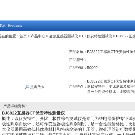
示 Products
现在的位置：
首页
>
产品中心
>
变频互感器测试仪
>
CT伏安特性测试仪
> BJ882
产品名称：
BJ8822互感器CT伏安特性测
产品型号：
产品报价：
50000
BJ8822互感器CT伏安特
产品特点：
器伏安特性，变比测试及极性
点击放大
是一台性能价格比，比较高的
产品详细资料：
BJ8822互感器CT伏安特性测量仪
概述：该伏安特性、变比、极性综合测试仪是专门为继电器保护专业试
极性判别而设计，还可作变压器极性判别测试，是一台性能价格比，比
本仪器采用高效低耗优质材料和特殊绕法的升压器，微处理器进行数据
可打印测试数据和曲线，测CT变比时，可自动计算出变比值。一人操作