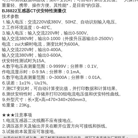
重量轻、携带、操作方便。其性能*，是目前*的仪器。
BJ8822互感器CT伏安特性测量仪
技术参数
⒈输入电压：交流220V或380V、50HZ、自动识别输入电压。
⒉工作环境温度：0~40℃。
⒊输入电压：输入交流220V时，输出0-500V。
输入交流380V时，输出0-1000（外接升压器输出0-2500V）
电流：zui大瞬时电流，测变比时为600A。
输入交流220V时，输出0-400A。
输入交流380V时，输出0-600A。
伏安特性测试时为15A。
⒋数字电压表测量范围：0-9999V；分辨率：0.1V。
作电流显示时：0-9.9A；分辨率：0.1mA。
⒌数字电流表测量范围：0~3000A；分辨率：0.01A。
⒍误差：1≤1%，U≤1%。
⒎测CT变比时，可自动计算变比值，并打印数据和计算结果。
⒏测伏安特性时，存储并打印20组电流电压值和伏安特性曲线。
⒐外型尺寸：长×宽×高=470×340×260mm3。
⒑重量：23Kg。
★★★注意事项
⒈电流互感器二次线圈不应有接地点。
⒉调压器开关及输出开关在断开位置方向可接线和拆线。
⒊试验前本装置应可靠接地。