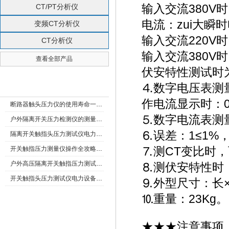
输入交流380V时
CT/PT分析仪
电流：zui大瞬
变频CT分析仪
输入交流220V时
CT分析仪
输入交流380V时
查看全部产品
伏安特性测试时为
⒋数字电压表测量范
新闻资讯 New
作电流显示时：0-
断路器触头压力仪的使用寿命一般是多久？
⒌数字电流表测量范
户外隔离开关压力检测仪的测量数据如何与GIS系统对接实现智能化运维？
⒍误差：1≤1%，
隔离开关触指头压力测试仪电力系统安全运行的“定海神针”
⒎测CT变比时
开关触指压力测量仪操作全攻略：从准备到精准测量的实战指南
户外高压隔离开关触指压力测试仪的作用与价值
⒏测伏安特性时
开关触指头压力测试仪电力设备安全的“隐形守护者”
⒐外型尺寸：长×宽
⒑重量：23Kg。
★★★注意事项