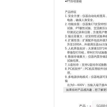
●PT自动退磁
产品特征
1. 安全方便：仪器自动化程度
电路，确保人身安全。
2. 功能全面：仪器集CT伏安特
试验、PT极性试验、交流耐压试
印测试记录和日期，方便用户整
3. 输出容量大：伏安特性试验单机
4. 扩展性强：扩展配件包括外接
升至1000A，外接调压器zui大输
5. 人机界面友好：大屏幕320
带微型打印机，即时打印试验数
6. 数据存储量大：仪器内置存
试验结果。
7. U盘转存：支持U盘转存试验
8. PC机软件*：PC机应用
理。
9. 多电源供电模式：仪器电源可
输
出为0～600V；当输入端子接A
如果你对产品感兴趣，想了解更
产品：