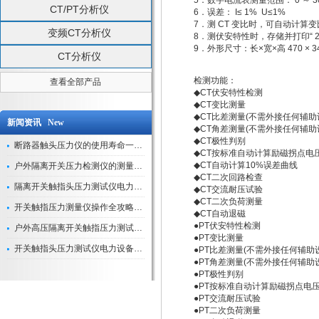
5．数字电流表测量范围： 0 ～ 300
CT/PT分析仪
6．误差： I≤ 1% U≤1%
7．测 CT 变比时，可自动计
变频CT分析仪
8．测伏安特性时，存储并打印“ 
9．外形尺寸：长×宽×高 470 × 340
CT分析仪
检测功能：
查看全部产品
◆CT伏安特性检测
◆CT变比测量
◆CT比差测量(不需外接任何辅助
新闻资讯 New
◆CT角差测量(不需外接任何辅助
◆CT极性判别
断路器触头压力仪的使用寿命一般是多久？
◆CT按标准自动计算励磁拐点电
◆CT自动计算10%误差曲线
户外隔离开关压力检测仪的测量数据如何与GIS系统对接实现智能化运维？
◆CT二次回路检查
隔离开关触指头压力测试仪电力系统安全运行的“定海神针”
◆CT交流耐压试验
◆CT二次负荷测量
开关触指压力测量仪操作全攻略：从准备到精准测量的实战指南
◆CT自动退磁
●PT伏安特性检测
户外高压隔离开关触指压力测试仪的作用与价值
●PT变比测量
开关触指头压力测试仪电力设备安全的“隐形守护者”
●PT比差测量(不需外接任何辅助
●PT角差测量(不需外接任何辅助
●PT极性判别
●PT按标准自动计算励磁拐点电压
●PT交流耐压试验
●PT二次负荷测量