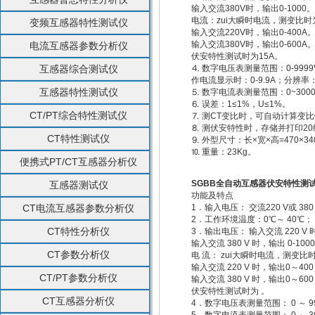
输入交流380V时，输出0-1000。
电流：zui大瞬时电流，测变比时为
变频互感器特性测试仪
输入交流220V时，输出0-400A
输入交流380V时，输出0-600A
电流互感器参数分析仪
伏安特性测试时为15A。
互感器综合测试仪
⒋ 数字电压表测量范围：0-9999
作电流显示时：0-9.9A；分辨率：
互感器特性测试仪
⒌ 数字电流表测量范围：0~3000
⒍ 误差：1≤1%，U≤1%。
CT/PT综合特性测试仪
⒎ 测CT变比时，可自动计算变
⒏ 测伏安特性时，存储并打印2
CT特性测试仪
⒐ 外型尺寸：长×宽×高=470×34
⒑ 重量：23Kg。
便携式PT/CT互感器分析仪
SGBB全自动互感器伏安特性测
互感器测试仪
功能及特点
CT电流互感器参数分析仪
1．输入电压： 交流220 V或 38
2．工作环境温度：0℃～ 40℃；
CT特性分析仪
3．输出电压： 输入交流 220 V 时，
输入交流 380 V 时，输出 0-1000 
CT参数分析仪
电 流： zui大瞬时电流，测变比时为
输入交流 220 V 时，输出0～400
CT/PT参数分析仪
输入交流 380 V 时，输出0～600
伏安特性测试时为 。
CT互感器分析仪
4．数字电压表测量范围： 0 ～ 99