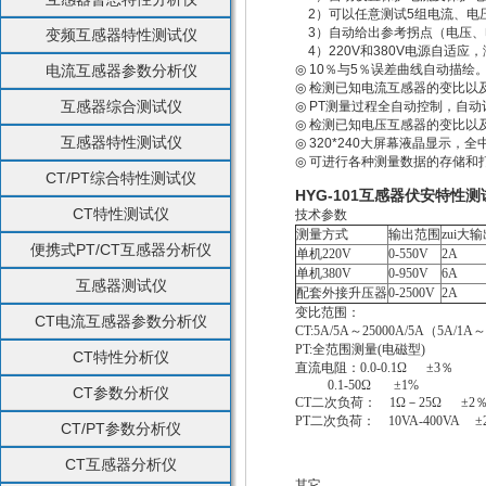
2）可以任意测试5组电流、电
3）自动给出参考拐点（电压、
变频互感器特性测试仪
4）220V和380V电源自适应
电流互感器参数分析仪
◎
10％与5％误差曲线自动描绘
◎
检测已知电流互感器的变比以
互感器综合测试仪
◎
PT测量过程全自动控制，自动
◎
检测已知电压互感器的变比以
互感器特性测试仪
◎
320*240大屏幕液晶显示，
◎
可进行各种测量数据的存储和
CT/PT综合特性测试仪
HYG-101互感器伏安特性测
CT特性测试仪
技术参数
测量方式
输出范围
zui大
便携式PT/CT互感器分析仪
单机
220V
0-550V
2A
单机
380V
0-950V
6A
互感器测试仪
配套外接升压器
0-2500V
2A
变比范围：
CT电流互感器参数分析仪
CT:5A/5A～25000A/5A（5A/1A
PT:全范围测量(电磁型) ±
CT特性分析仪
直流电阻：0.0-0.1Ω ±3％
0.1-50Ω ±1%
CT参数分析仪
CT二次负荷： 1Ω－25Ω ±2
PT二次负荷： 10VA-400VA ±
CT/PT参数分析仪
CT互感器分析仪
其它