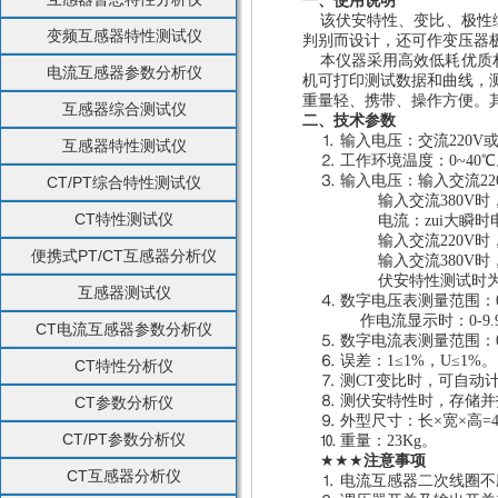
一、使用说明
该
伏安特性、变比、极性
变频互感器特性测试仪
判别而设计，还可作变压器
本仪器采用高效低耗优质
电流互感器参数分析仪
机可打印测试数据和曲线，
重量轻、携带、操作方便。其
互感器综合测试仪
二、技术参数
⒈
输入电压：交流220V或
互感器特性测试仪
⒉ 工作环境温度：0~40
⒊
输入电压：输入交流
2
CT/PT综合特性测试仪
输入交流
380V时
CT特性测试仪
电流：zui大瞬时
输入交流
220V时
便携式PT/CT互感器分析仪
输入交流380V时，
伏安特性测试时
互感器测试仪
⒋ 数字电压表测量范围：0-
作电流显示时：
0-
CT电流互感器参数分析仪
⒌ 数字电流表测量范围：0~
⒍
误差：
1≤1%，U≤1%。
CT特性分析仪
⒎ 测CT变比时，可自动
⒏
测伏安特性时，存储并
CT参数分析仪
⒐ 外型尺寸：长×宽×高=470
CT/PT参数分析仪
⒑
重量：
23Kg。
★★★
注意事项
CT互感器分析仪
⒈ 电流互感器二次线圈不