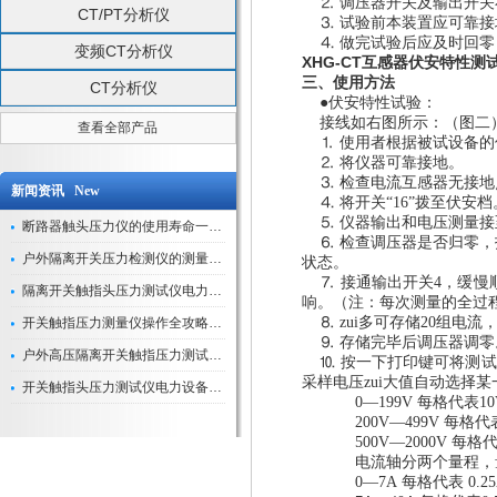
⒉
调压器开关及输出开关
CT/PT分析仪
⒊ 试验前本装置应可靠接
⒋
做完试验后应及时回零
变频CT分析仪
XHG-CT互感器伏安特性测
三、使用方法
CT分析仪
●伏安特性试验：
接线如
右
图所示：（图二
查看全部产品
⒈
使用者根据被试设备的
⒉ 将仪器可靠接地。
⒊
检查电流互感器无接地
新闻资讯 New
⒋ 将开关“16”拨至伏安档
⒌ 仪器输出和电压测量
断路器触头压力仪的使用寿命一般是多久？
⒍
检查调压器是否归零，
户外隔离开关压力检测仪的测量数据如何与GIS系统对接实现智能化运维？
状态。
⒎
接通输出开关
4，缓慢
隔离开关触指头压力测试仪电力系统安全运行的“定海神针”
响。（注：每次测量的全过
⒏
zui多可存储20组电流
开关触指压力测量仪操作全攻略：从准备到精准测量的实战指南
⒐ 存储完毕后调压器调零
户外高压隔离开关触指压力测试仪的作用与价值
⒑
按一下打印键可将测试
采样电压zui大值自动选择
开关触指头压力测试仪电力设备安全的“隐形守护者”
0—199V 每格代表10
200V—499V 每格代
500V—2000V
每格
电流轴分两个量程，
0—7A
每格代表
0.2