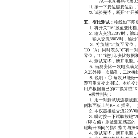
7A—40A 每格代表0.
⒒ 按一下复位键复位后，
⒓
试验完毕，断开“
4”开
五、变比测试：
接线如下图
⒈
将开关“
16”拨至变比档
⒉ 输入交流220V时，输出0
输入交流380V时，输出0-
⒊
将旋钮“
5”旋至零位，
`IO（A）同时表头“6”有
零位，“11”键打印变比数据
⒋
测试完毕，断开电源。
⒌
当测变比一次电流满
入
25外接一次插孔，二次接
⒍
说明：① 每次只能做
即可重复变比测试。本机变
用户根据自已的CT换算或“X
●极性判别：
⒈ 用一对测试线连接被测
侧和面板上的K+ K-插座
⒉
本仪器接通交流
220V
⒊
瞬时按一下试验按键“
（即右偏）则被测互感器的
键断开瞬间的指针指向与按
⒋
测试完毕，断开电源，