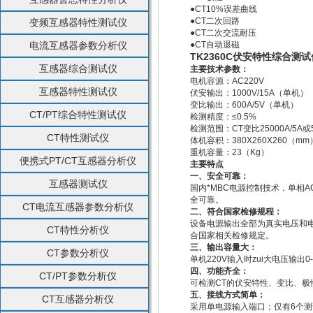
●CT10%误差曲线
●CT二次回路
变频互感器特性测试仪
●CT二次交流耐压
电流互感器参数分析仪
●CT自动退磁
TK2360C伏安特性综合测试
互感器综合测试仪
主要技术参数：
电机容源：AC220V
互感器特性测试仪
伏安输出：1000V/
15A
（单机）
变比输出：600A/5V（单机）
CT/PT综合特性测试仪
检测精度：≤0.5%
检测范围：CT变比25000A/
5A
或5
CT特性测试仪
体机容积：380X260X260（mm
重机容量：23（Kg）
便携式PT/CT互感器分析仪
主要特点
一、安全可靠：
互感器测试仪
国内*MBC电源控制技术，单相A
全可靠。
CT电流互感器参数分析仪
二、符合国家检修规程：
设备电源输出全部为真实电压和电
CT特性分析仪
合国家相关检修规定。
三、输出容量大：
CT参数分析仪
单机220V输入时zui大电压输出0
四、功能齐全：
CT/PT参数分析仪
可检测CT的伏安特性、变比、极
五、接线方式简单：
CT互感器分析仪
采用单电源输入端口；仅有6个