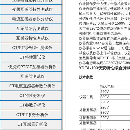
仪器操作安全方便，全微机化装
仪器自动完成测试，使试验人员
变频互感器特性测试仪
输出容量大，伏安特性试验zui大输
电流互感器参数分析仪
可选配件包括外接升压器，外接升流
接调压器zui大输出可达1500V
互感器综合测试仪
大屏幕320*240点阵汉字图
可随时打印曲线和测试结果。
互感器特性测试仪
仪器使用旋转鼠标作为输入设备
仪器内置Flash存储器，数据
CT/PT综合特性测试仪
仪器带有RS232通信接口，可
试验或从仪器上传试验数据，仪
CT特性测试仪
验数据导出为EXCEL格式文档进
仪器电源可实现AC220V和AC3
便携式PT/CT互感器分析仪
YDFA-103伏安特性综合测
互感器测试仪
技术参数
CT电流互感器参数分析仪
输入电压
220V
CT特性分析仪
仪器主机
380V
220V
CT参数分析仪
220V
外接升压器
380V
CT/PT参数分析仪
外接升流器
220V
外接调压器
CT互感器分析仪