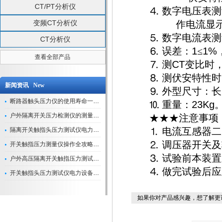
CT/PT分析仪
⒋
数字电压表测
变频CT分析仪
作电流显
⒌
数字电流表测
CT分析仪
1
1%
⒍
误差：
≤
查看全部产品
CT
⒎
测
变比时
⒏
测伏安特性时
新闻资讯 New
⒐
外型尺寸：长
断路器触头压力仪的使用寿命一般是多久？
23Kg
⒑
重量：
户外隔离开关压力检测仪的测量数据如何与GIS系统对接实现智能化运维？
★★★注意事项
隔离开关触指头压力测试仪电力系统安全运行的“定海神针”
⒈
电流互感器二
⒉
调压器开关及
开关触指压力测量仪操作全攻略：从准备到精准测量的实战指南
⒊
试验前本装置
户外高压隔离开关触指压力测试仪的作用与价值
⒋
做完试验后应
开关触指头压力测试仪电力设备安全的“隐形守护者”
如果你对产品感兴趣，想了解更