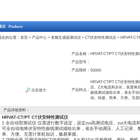
示 Products
现在的位置：
首页
>
产品中心
>
变频互感器测试仪
>
CT伏安特性测试仪
> HRVAT-C
产品名称：
HRVAT-CT/PT CT伏安特性
产品型号：
产品报价：
50000
HRVAT-CT/PT CT伏安
压、Z大电流和步长，装置将
产品特点：
点击放大
曲线测试描绘出来，省去手动
动。快捷、简单、方便。无需
产品详细资料：
HRVAT-CT/PT CT伏安特性测试仪
1 全自动型测试仪 仅需进行数字设定，设定zui高测试电压、zui大电
可全自动地将伏安特性曲线测试描绘出来，省去手动调压、人工记录、
单、方便。无需计算机知识，极易掌握。
2 功能全面 可测试保护CT伏安特性、5％和10％误差曲线，变比、极