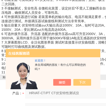
二次回路。
3 不接触测试，安全性高 全微机化装置，设定好后*不需人工接触而全
压电路，确保测试人员安全，可靠性高。
4 可外接调压器进行试验 若装置单机的输出电压、电流不能满足要求
连接进行测试。外接调压器试验接线和测试方法非常简单。
5 输出容量大 伏安特性试验zui大输出高达1000V、10A，短时可达20
1500V、20A；变比测试zui大电流高达600A。
6 可选外接升压器、升流器 选配的外接升压器zui高可升至2000V、3A
3000VA。采用外接升压器可用于做500KV等级1A电流互感器的伏安特
7 大屏幕图形LCD、全汉化图形界面 测试时直接显示伏安曲线图，清
可随时打印曲线图及测试数据。
8 旋转鼠标操作 采用光电旋转鼠标进行操作。全面取消面板按键、开
常方便简单，使用寿命长。
9 大容量存储器，可存储多组测试数据 数据掉电不会丢失，可测完回
欢迎您！
10 双操作方式 设置有RS232通信接口，可以联接笔记本电脑进行操
来自局域网的朋友！有什么可以帮助您的
电脑保存、显示、编辑、打印。
吗？
11 方便携带，体积小，重量轻，
如果你对产品感兴趣，想了解更详细的产品信息，填写下表直接与厂家联系：
产品：