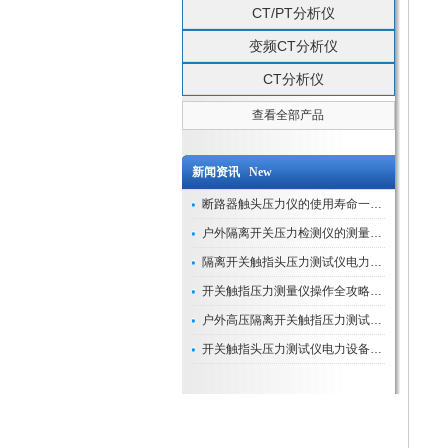
CT/PT分析仪
变频CT分析仪
CT分析仪
查看全部产品
新闻资讯 New
断路器触头压力仪的使用寿命一般是多久？
户外隔离开关压力检测仪的测量数据如何与GIS系统对接实现智能化运维？
隔离开关触指头压力测试仪电力系统安全运行的“定海神针”
开关触指压力测量仪操作全攻略：从准备到精准测量的实战指南
户外高压隔离开关触指压力测试仪的作用与价值
开关触指头压力测试仪电力设备安全的“隐形守护者”