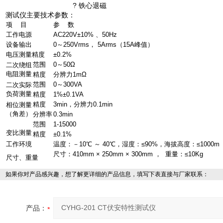
? 铁心退磁
测试仪主要技术参数：
项 目
参 数
工作电源
AC220V±10% 、50Hz
设备输出
0～250Vrms， 5Arms（15A峰值）
电压测量精度
±0.2%
范围
0～50Ω
二次绕组
电阻测量
精度
分辨力1mΩ
范围
0～300VA
二次实际
负荷测量
精度
1%±0.1VA
精度
3min，分辨力0.1min
相位测量
（角差）
分辨率
0.3min
范围
1-15000
变比测量
精度
±0.1%
工作环境
温度：－10℃ ～ 40℃，湿度：≤90%，海拔高度：≤1000m
尺寸：410mm × 250mm × 300mm ， 重量：≤10Kg
尺寸、重量
如果你对产品感兴趣，想了解更详细的产品信息，填写下表直接与厂家联系：
产品：