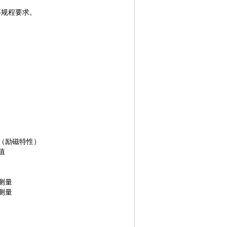
6)等规程要求。
线（励磁特性）
值
测量
测量