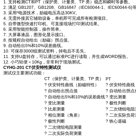
1. 支持检测CT和PT（保护类、计量类、TP 类）稳态和瞬时等参数。
2. 满足 GB1207、GB1208、GB16847（IEC60044-1、IEC60044-
3. 采用*电源技术，励磁电压高达30KV。
4. 无需外接其它辅助设备，单机即可完成所有检测项目。
5. 自带微型快速打印机、可直接现场打印测试结果。
6. 采用智能控制器，操作简单。
7. 大屏幕液晶，图形化显示接口。
8. 按规程自动给出（励磁）拐点值。
9. 自动给出5%和10%误差曲线。
10. 可保存3000组测试资料，掉电后不丢失。
11. 支持U盘转存，可以通过标准PC进行读取，并生成WORD报告。
12. 小巧轻便＜10Kg，非常利于现场测试。
CYHG-201 CT伏安特性测试仪
测试仪主要测试功能：
CT（保护类、计量类、TP 类）
PT
? 伏安特性曲线（励磁特性）
? 伏安特性曲
? 自动给出拐点值
? 自动给出拐点
? 自动给出5%和10%的误差曲线
? 变比测量
? 变比测量
? 极性判断
? 比差测量
? 二次绕组电阻
? 相位测量（角差）
? 二次实际负荷
? 极性判断
? 铁心退磁
? 二次绕组电阻测量
? 二次实际负荷测量