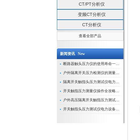
CT/PT分析仪
变频CT分析仪
CT分析仪
查看全部产品
新闻资讯 New
断路器触头压力仪的使用寿命一般是多久？
户外隔离开关压力检测仪的测量数据如何与GIS系统对接实现智能化运维？
隔离开关触指头压力测试仪电力系统安全运行的“定海神针”
开关触指压力测量仪操作全攻略：从准备到精准测量的实战指南
户外高压隔离开关触指压力测试仪的作用与价值
开关触指头压力测试仪电力设备安全的“隐形守护者”