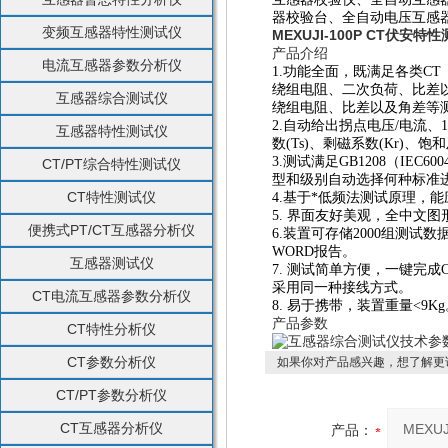
器校验台、全自动电压互感
变频互感器特性测试仪
MEXUJI-100P CT伏安特
产品介绍
电流互感器参数分析仪
1.功能全面，既满足各类C
绕组电阻、二次负荷、比差
互感器综合测试仪
绕组电阻、比差以及角差等
2.自动给出拐点电压/电流、
互感器特性测试仪
数(Ts)、剩磁系数(Kr)、
3.测试满足GB1208（IEC60
CT/PT综合特性测试仪
型和级别自动选择何种标准
CT特性测试仪
4.基于*低频法测试原理，能
5. 界面友好美观，全中文图
便携式PT/CT互感器分析仪
6.装置可存储2000组测
WORD报告。
互感器测试仪
7. 测试简单方便，一键完
采用同一种接线方式。
CT电流互感器参数分析仪
8. 易于携带，装置重量<9Kg
产品参数
CT特性分析仪
CT参数分析仪
如果你对产品感兴趣，想了解更
CT/PT参数分析仪
CT互感器分析仪
产品：