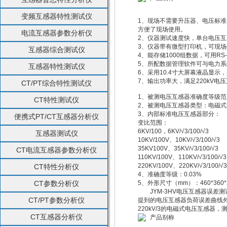
变频互感器特性测试仪
1、现场不需要升压器、电压标准
方便了现场使用。
电流互感器参数分析仪
2、仪器测试速度快，单台电压互
3、仪器带有微型打印机，可现
互感器综合测试仪
4、能存储1000组数据，可用RS
5、所配数据管理软件可与电力系
互感器特性测试仪
6、采用10.4寸大屏幕液晶显
7、输出功率大，满足220kV电
CT/PT综合特性测试仪
1、被测电压互感器准确度等级范围：
CT特性测试仪
2、被测电压互感器类型：电磁
3、内部标准电压互感器部分：
便携式PT/CT互感器分析仪
变比范围：
6KV/100，6KV/√3/100/√3
互感器测试仪
10KV/100V、10KV/√3/100/√3
35KV100V、35KV/√3/100/√3
CT电流互感器参数分析仪
110KV/100V、110KV/√3/100/√3
220KV/100V、220KV/√3/100/√3
CT特性分析仪
4、准确度等级：0.03%
CT参数分析仪
5、外形尺寸（mm）：460*360*
JYM-3HV电压互感器误差测试
CT/PT参数分析仪
提到的电压互感器负荷误差曲线外
220kV/3的电磁式电压互感器
CT互感器分析仪
产品别称