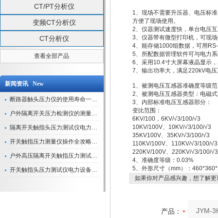
CT/PT分析仪
1、现场不需要升压器、电压标准
方便了现场使用。
变频CT分析仪
2、仪器测试速度快，单台电压互
3、仪器带有微型打印机，可现
CT分析仪
4、能存储1000组数据，可用RS
5、所配数据管理软件可与电力系
查看全部产品
6、采用10.4寸大屏幕液晶显
7、输出功率大，满足220kV电
新闻资讯 New
1、被测电压互感器准确度等级范围：
2、被测电压互感器类型：电磁
断路器触头压力仪的使用寿命一般是多久？
3、内部标准电压互感器部分：
变比范围：
户外隔离开关压力检测仪的测量数据如何与GIS系统对接实现智能化运维？
6KV/100，6KV/√3/100/√3
10KV/100V、10KV/√3/100/√3
隔离开关触指头压力测试仪电力系统安全运行的“定海神针”
35KV100V、35KV/√3/100/√3
开关触指压力测量仪操作全攻略：从准备到精准测量的实战指南
110KV/100V、110KV/√3/100/√3
220KV/100V、220KV/√3/100/√3
户外高压隔离开关触指压力测试仪的作用与价值
4、准确度等级：0.03%
5、外形尺寸（mm）：460*360*
开关触指头压力测试仪电力设备安全的“隐形守护者”
如果你对产品感兴趣，想了解更
产品：