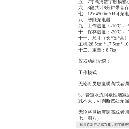
五、7寸高清数字触摸彩
六、8段共计8分钟录音
七、12V4500mAH可充
八、智能充电器
九、工作温度：-10℃～+
十、保存温度：-20℃～+
十一、尺寸（长*宽*高）：外箱 4
主机 28.5cm * 17.5cm* 10
十二、重量：8.7kg
仪器功能介绍：
工作模式：
无论将灵敏度调高或者调
b、管道水流间歇性增减
减不大，可判断该处无漏
无论将灵敏度调高或者调
七、图八）
如果你对产品感兴趣，想了解更