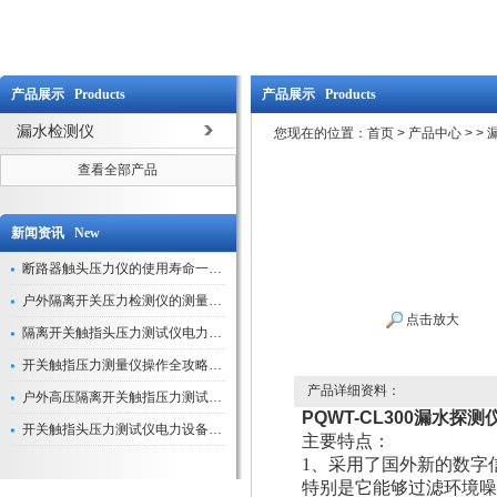
产品展示 Products
产品展示 Products
漏水检测仪
您现在的位置：
首页
>
产品中心
>
>
查看全部产品
新闻资讯 New
断路器触头压力仪的使用寿命一般是多久？
户外隔离开关压力检测仪的测量数据如何与GIS系统对接实现智能化运维？
点击放大
隔离开关触指头压力测试仪电力系统安全运行的“定海神针”
开关触指压力测量仪操作全攻略：从准备到精准测量的实战指南
产品详细资料：
户外高压隔离开关触指压力测试仪的作用与价值
PQWT-CL300漏水探测
开关触指头压力测试仪电力设备安全的“隐形守护者”
主要特点：
1、采用了国外新的数字
特别是它能够过滤环境噪