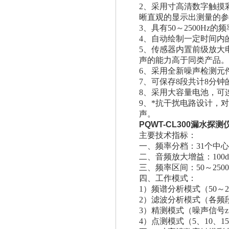
2、采用寸高清数字触摸彩
晰直观的显示出测量的参
3、具有50～2500H
4、自动绘制一定时间内
5、传感器内置前级放大
声的能力高于同类产品。
6、采用全新噪声检测元
7、可保存8段共计8分
8、采用大容量电池，可
9、*抗干扰电路设计，
声。
PQWT-CL300漏水探测
主要技术指标：
一、频率分档：31个中
二、音频放大增益：100
三、频率区间：50～2500
四、工作模式：
1）频谱分析模式（50～
2）滤波分析模式（各频
3）精测模式（噪声信号z
4）点测模式（5、10、1