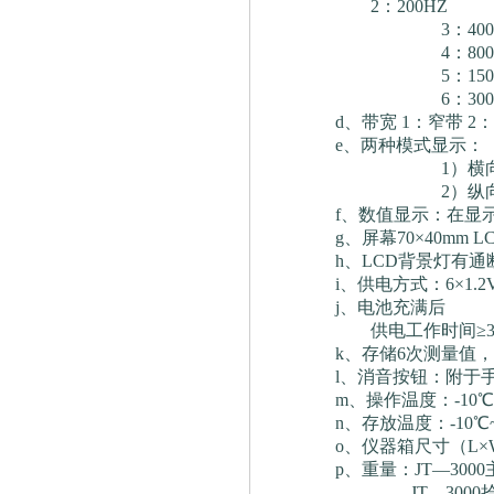
2：200HZ
3：400H
4：800H
5：1500
6：3000
d、带宽 1：窄带 2：
e、两种模式显示：
1）横向单条
2）纵向6条
f、数值显示：在显示条
g、屏幕70×40mm L
h、LCD背景灯有通
i、供电方式：6×1.
j、电池充满后
供电工作时间≥35
k、存储6次测量值，
l、消音按钮：附于
m、操作温度：-10℃~
n、存放温度：-10℃~
o、仪器箱尺寸（L×W×D）
p、重量：JT—3000
JT—3000拾振器（