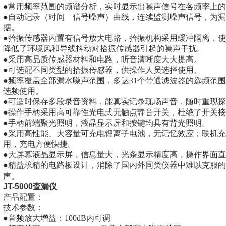
●常用频率范围的频谱分析，实时显示出噪声信号在各频率上
●自动记录（时间—信号噪声）曲线，连续监测噪声信号，为
据。
●拾振传感器内置有信号放大电路，拾振机构采用缓冲隔离，
降低了环境风和导线抖动对拾振传感器引起的噪声干扰。
●采用高品质传感器材料和电路，听音清晰度大大提高。
●可选配不同类型的拾振传感器，供操作人员选择使用。
●频率覆盖全部漏水噪声范围，多达31个带通滤波器的选频范围
选频使用。
●可适时保存多段录音资料，能真实记录现场声音，随时重现
●操作手柄采用高可靠性光电式无触点静音开关，杜绝了开关
●手柄前端聚光照明，液晶显示屏和按键均具有背光照明。
●采用高性能、大容量可充电锂离子电池，无记忆效应；联机
用，充电方便快捷。
●大屏幕液晶显示屏，信息量大，光条显示精度高，操作界面
●精益求精的电路板设计，消除了国内外同类仪器中难以克服
声。
JT-5000查漏仪
产品配置：
技术参数：
●音频放大增益：100dB内可调