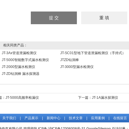
相关同类产品：
JT-3Ax管道泄漏检测仪
JT-SC01型地下管道泄漏检测仪（手持式）
JT-5000智能数字式漏水检测仪
JTZD钻洞棒
JT-2000型漏水检测仪
JT-3000型漏水检测仪
JT-ZD钻洞棒 漏水探测器
篇：
JT-5000高频率检漏仪
下一篇：
JT-1A漏水探测仪
关于我们
|
产品展示
|
新闻中心
|
技术文章
|
应用案例
|
在线留言
徐电气有限公司
管理登陆
ICP备:
沪ICP备17006008号-31
GoogleSitemap
总访问量：