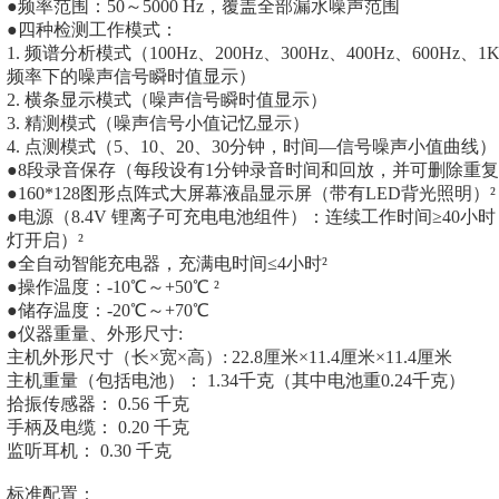
●频率范围：50～5000 Hz，覆盖全部漏水噪声范围
●四种检测工作模式：
1. 频谱分析模式（100Hz、200Hz、300Hz、400Hz、600Hz、
频率下的噪声信号瞬时值显示）
2. 横条显示模式（噪声信号瞬时值显示）
3. 精测模式（噪声信号小值记忆显示）
4. 点测模式（5、10、20、30分钟，时间—信号噪声小值曲线）
●8段录音保存（每段设有1分钟录音时间和回放，并可删除重复
●160*128图形点阵式大屏幕液晶显示屏（带有LED背光照明）²
●电源（8.4V 锂离子可充电电池组件）：连续工作时间≥40小时
灯开启）²
●全自动智能充电器，充满电时间≤4小时²
●操作温度：-10℃～+50℃ ²
●储存温度：-20℃～+70℃
●仪器重量、外形尺寸:
主机外形尺寸（长×宽×高）: 22.8厘米×11.4厘米×11.4厘米
主机重量（包括电池）： 1.34千克（其中电池重0.24千克）
拾振传感器： 0.56 千克
手柄及电缆： 0.20 千克
监听耳机： 0.30 千克
标准配置：