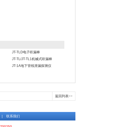
JT-TLD电子听漏棒
JT-TL/JT-TL1机械式听漏棒
JT-1A地下管线泄漏探测仪
返回列表>>
|
联系我们
700250