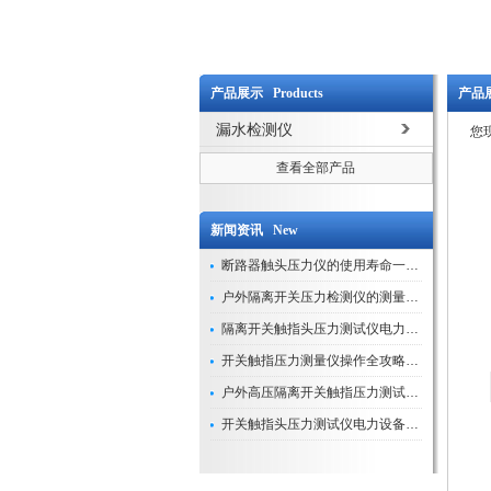
产品展示 Products
产品展
漏水检测仪
您
查看全部产品
新闻资讯 New
断路器触头压力仪的使用寿命一般是多久？
户外隔离开关压力检测仪的测量数据如何与GIS系统对接实现智能化运维？
隔离开关触指头压力测试仪电力系统安全运行的“定海神针”
开关触指压力测量仪操作全攻略：从准备到精准测量的实战指南
户外高压隔离开关触指压力测试仪的作用与价值
开关触指头压力测试仪电力设备安全的“隐形守护者”