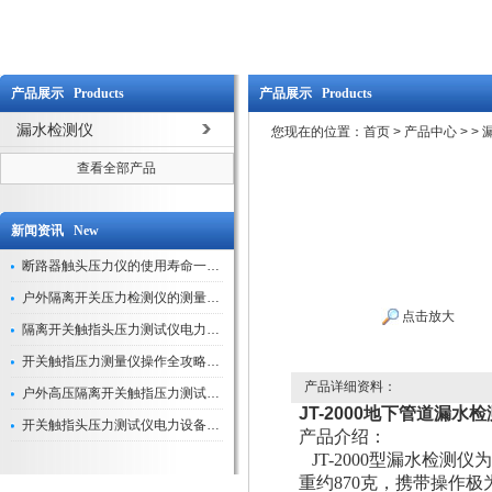
产品展示 Products
产品展示 Products
漏水检测仪
您现在的位置：
首页
>
产品中心
>
>
查看全部产品
新闻资讯 New
断路器触头压力仪的使用寿命一般是多久？
户外隔离开关压力检测仪的测量数据如何与GIS系统对接实现智能化运维？
点击放大
隔离开关触指头压力测试仪电力系统安全运行的“定海神针”
开关触指压力测量仪操作全攻略：从准备到精准测量的实战指南
产品详细资料：
户外高压隔离开关触指压力测试仪的作用与价值
JT-2000地下管道漏水
开关触指头压力测试仪电力设备安全的“隐形守护者”
产品介绍：
JT-2000型漏水检测仪
重约870克，携带操作