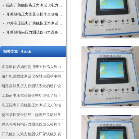
隔离开关触指头压力测试仪电力系统安全运行的“定海神针”
开关触指压力测量仪操作全攻略：从准备到精准测量的实战指南
户外高压隔离开关触指压力测试仪的作用与价值
开关触指头压力测试仪电力设备安全的“隐形守护者”
相关文章 Article
本篇教你该如何使用开关触指头压力
测试仪
路灯电缆故障测试仪在城市照明中的
重要作用
断路器触头压力仪测试系统的硬件设
计
工频耐电压试验仪这些功能你了解了
吗
高压隔离开关触指压力测试仪刀闸拒
合故障分析
精准掌控安全防线：隔离开关动触头
夹紧力测试仪操作指南
隔离开关触指压力测试仪怎么校检？
开关触头夹紧力检测仪厂家谈触头表