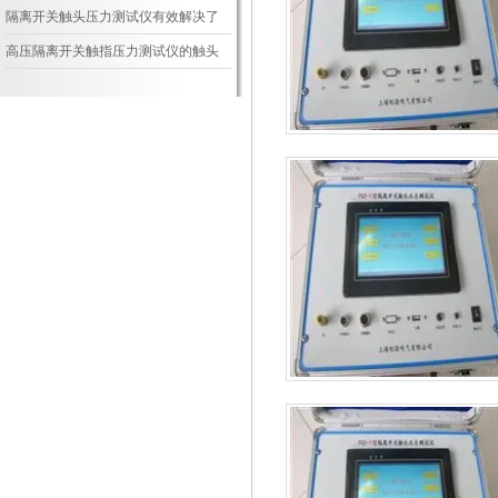
面熔化的处理
隔离开关触头压力测试仪有效解决了
测量触指压力的一大难题
高压隔离开关触指压力测试仪的触头
调试解读