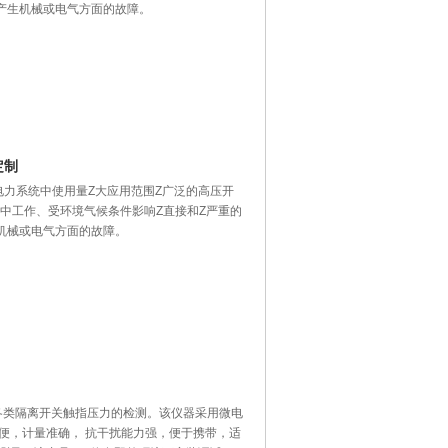
产生机械或电气方面的故障。
定制
是电力系统中使用量Z大应用范围Z广泛的高压开
中工作、受环境气候条件影响Z直接和Z严重的
机械或电气方面的故障。
对各类隔离开关触指压力的检测。该仪器采用微电
便，计量准确， 抗干扰能力强，便于携带，适