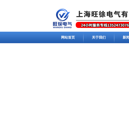
网站首页
关于我们
新