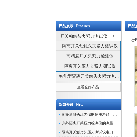
产品展示 Products
产品展
开关动触头夹紧力测试仪
您
隔离开关动触头夹紧力测试仪
高精度开关夹紧力检测仪
隔离开关压力夹紧力测试仪
智能型隔离开关触头夹紧力测试仪
查看全部产品
新闻资讯 New
断路器触头压力仪的使用寿命一般是多久？
户外隔离开关压力检测仪的测量数据如何与GIS系统对接实现智能化运维？
隔离开关触指头压力测试仪电力系统安全运行的“定海神针”