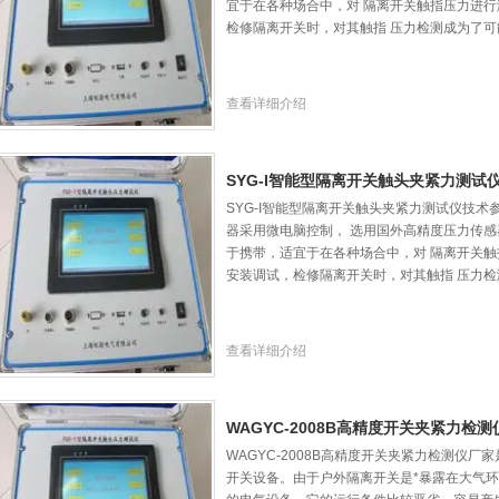
宜于在各种场合中，对 隔离开关触指压力进行
检修隔离开关时，对其触指 压力检测成为了可
查看详细介绍
SYG-I智能型隔离开关触头夹紧力测试
SYG-I智能型隔离开关触头夹紧力测试仪技
器采用微电脑控制， 选用国外高精度压力传感
于携带，适宜于在各种场合中，对 隔离开关触
安装调试，检修隔离开关时，对其触指 压力
查看详细介绍
WAGYC-2008B高精度开关夹紧力检
WAGYC-2008B高精度开关夹紧力检测仪
开关设备。由于户外隔离开关是*暴露在大气环