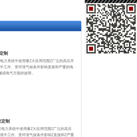
仪定制
是电力系统中使用量Z大应用范围Z广泛的高压开
境中工作、受环境气候条件影响直接和严重的电
械或电气方面的故障。
仪定制
制是电力系统中使用量Z大应用范围Z广泛的高压
境中工作、受环境气候条件影响Z直接和Z严重