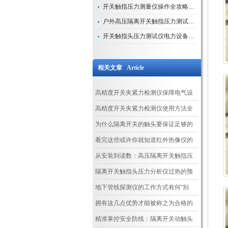
开关触指压力测量仪操作全攻略：从准备到精准测量的实战指南
户外高压隔离开关触指压力测试仪的作用与价值
开关触指头压力测试仪电力设备安全的“隐形守护者”
相关文章 Article
高精度开关夹紧力检测仪保障电气设
备安全运行的关键仪器
高精度开关夹紧力检测仪使用方法全
解析
为什么隔离开关的触头要保证足够的
接触压力
看完这些或许你就知道红外热像仪的
运行原理了
从安装到读数：高压隔离开关触指压
力测量仪操作全解析
隔离开关触指头压力分析仪过热的预
防措施
地下管线探测仪的工作方式有何“别
样”？
拥有这几点优势才能被称之为合格的
直埋电缆故障测试仪
精准掌控安全防线：隔离开关动触头