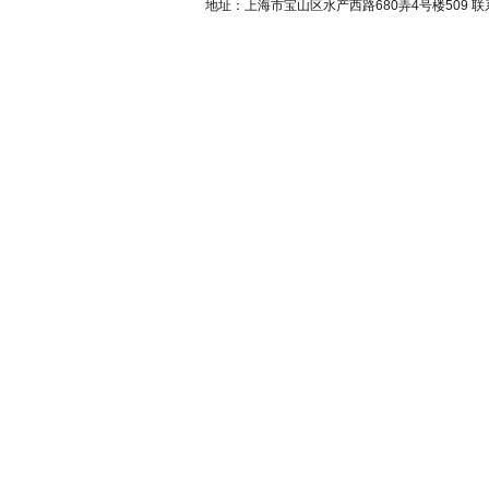
地址：上海市宝山区水产西路680弄4号楼509 联系人：吴