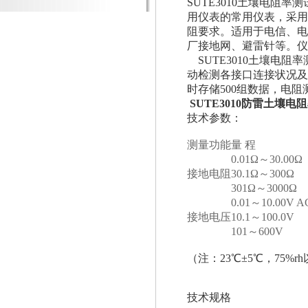
SUTE3010土壤电
用仪表的常用仪表，采用
阻要求。适用于电信、电
厂接地网、避雷针等。仪
SUTE3010土壤电阻
动检测各接口连接状况及
时存储500组数据，电阻测量
SUTE3010防雷土壤电
技术参数：
测量功能
量 程
0.01Ω～30.00Ω
接地电阻
30.1Ω～300Ω
301Ω～3000Ω
0.01～10.00V A
接地电压
10.1～100.0V
101～600V
（注：23℃±5℃，75%r
技术规格