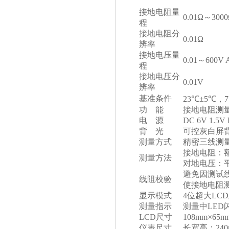
接地电阻量
0.01Ω～300
程
接地电阻分
0.01Ω
辨率
接地电压量
0.01～600V
程
接地电压分
0.01V
辨率
基准条件
23℃±5℃，
功 能
接地电阻测
电 源
DC 6V 1.5
背 光
可控灰白屏
测量方式
精密三线测
接地电阻：额
测量方法
对地电压：
避免因测试
线阻校验
使接地电阻
显示模式
4位超大LC
测量指示
测量中LED
LCD尺寸
108mm×65m
仪表尺寸
长宽高：240m