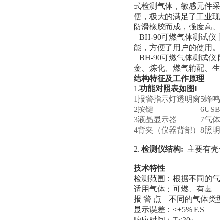
式检测气体，敏感元件采
便，极大的满足了工业现
防滑橡胶而成，强度高、
BH-90可燃气体测试
能，方便了用户的使用。
BH-90可燃气体测试
金、炼化、燃气输配、生
结构特征及工作原理
1.
功能对照表如图I
1
报警指示灯透明窗
5
蜂鸣
2
按键
6
US
3
液晶显示器
7
气体
4
背夹（仪器背部）
8
照明
2.
检测仪
结构:
主要有壳
技术特性
检测范围：根据不同的气体类型
适用气体：可燃、有毒
报 警 点：不同的气体类型
显示误差：≤±5% F.S
响应时间：T<30s