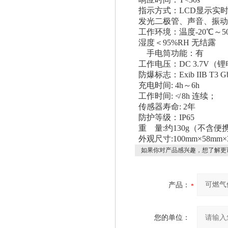
指示方式：LCD显示实
发光二极管、声音、振动
工作环境：温度-20℃～5
湿度＜95%RH 无结露
手电筒功能：有
工作电压：DC 3.7V（锂
防爆标志：Exib IIB T3 G
充电时间: 4h～6h
工作时间: ≮ 8h 连续；
传感器寿命: 2年
防护等级：IP65
重 量:约130g（不含便
外观尺寸:100mm×58mm×
如果你对产品感兴趣，想了解更
产品：
您的单位：